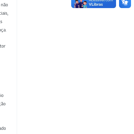
e não
iais,
as
nça.
tor
io
ção
cado