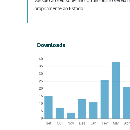
vassalo ao seu soberano. O funcionário servia m
propriamente ao Estado.
Downloads