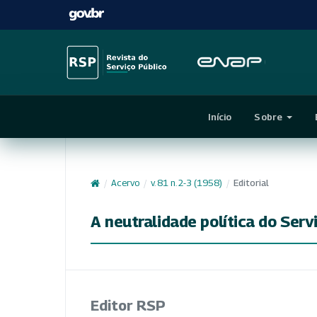
Início
Sobre
/
Acervo
/
v. 81 n. 2-3 (1958)
/
Editorial
A neutralidade política do Ser
Editor RSP