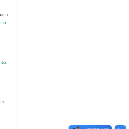
b uma
ion-
 Uso
com