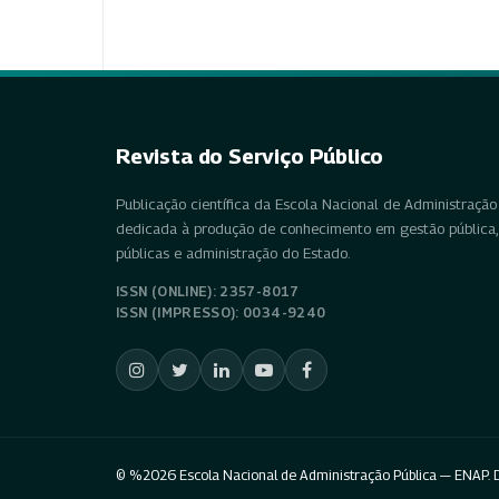
Revista do Serviço Público
Publicação científica da Escola Nacional de Administração 
dedicada à produção de conhecimento em gestão pública, 
públicas e administração do Estado.
ISSN (ONLINE): 2357-8017
ISSN (IMPRESSO): 0034-9240
© %2026 Escola Nacional de Administração Pública — ENAP. D