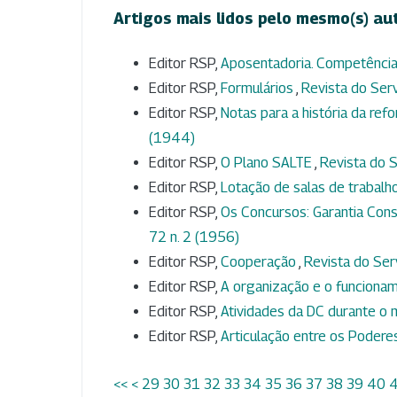
Artigos mais lidos pelo mesmo(s) au
Editor RSP,
Aposentadoria. Competência
Editor RSP,
Formulários
,
Revista do Serv
Editor RSP,
Notas para a história da ref
(1944)
Editor RSP,
O Plano SALTE
,
Revista do S
Editor RSP,
Lotação de salas de trabalh
Editor RSP,
Os Concursos: Garantia Const
72 n. 2 (1956)
Editor RSP,
Cooperação
,
Revista do Serv
Editor RSP,
A organização e o funciona
Editor RSP,
Atividades da DC durante o 
Editor RSP,
Articulação entre os Poder
<<
<
29
30
31
32
33
34
35
36
37
38
39
40