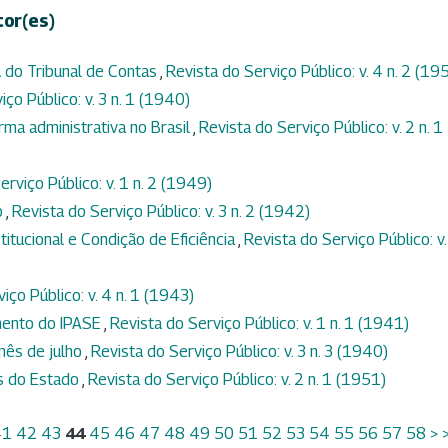
tor(es)
 do Tribunal de Contas
,
Revista do Serviço Público: v. 4 n. 2 (19
iço Público: v. 3 n. 1 (1940)
orma administrativa no Brasil
,
Revista do Serviço Público: v. 2 n. 1
erviço Público: v. 1 n. 2 (1949)
o
,
Revista do Serviço Público: v. 3 n. 2 (1942)
itucional e Condição de Eficiência
,
Revista do Serviço Público: v.
iço Público: v. 4 n. 1 (1943)
mento do IPASE
,
Revista do Serviço Público: v. 1 n. 1 (1941)
mês de julho
,
Revista do Serviço Público: v. 3 n. 3 (1940)
es do Estado
,
Revista do Serviço Público: v. 2 n. 1 (1951)
41
42
43
44
45
46
47
48
49
50
51
52
53
54
55
56
57
58
>