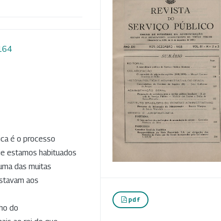
4164
ica é o processo
oje estamos habituados
 uma das muitas
estavam aos
pdf
lho do