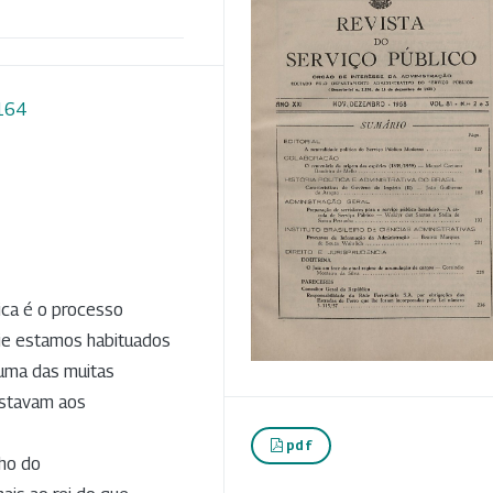
4164
ica é o processo
oje estamos habituados
 uma das muitas
estavam aos
pdf
lho do