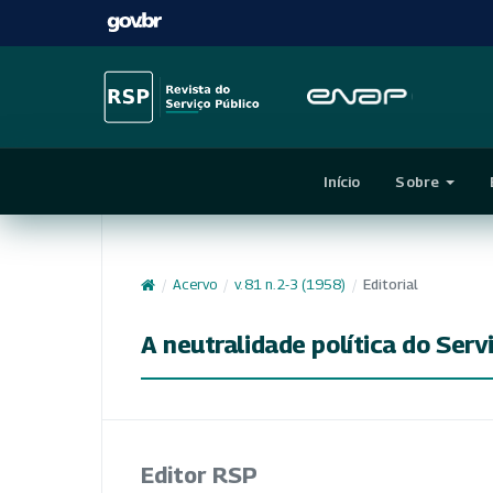
Início
Sobre
/
Acervo
/
v. 81 n. 2-3 (1958)
/
Editorial
A neutralidade política do Ser
Editor RSP