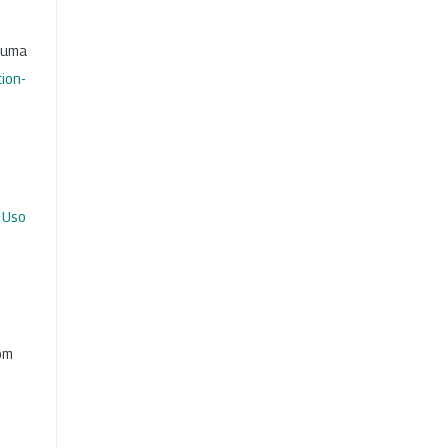
b uma
ion-
 Uso
com