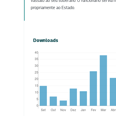
vassalo ao seu soberano. O funcionário servia m
propriamente ao Estado.
Downloads