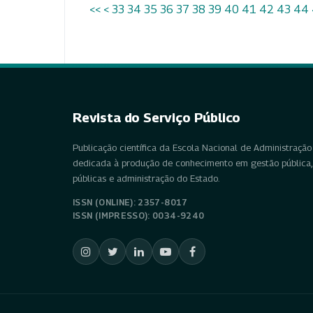
<<
<
33
34
35
36
37
38
39
40
41
42
43
44
Revista do Serviço Público
Publicação científica da Escola Nacional de Administração 
dedicada à produção de conhecimento em gestão pública, 
públicas e administração do Estado.
ISSN (ONLINE): 2357-8017
ISSN (IMPRESSO): 0034-9240