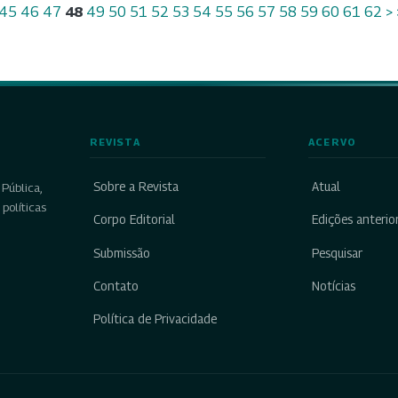
45
46
47
48
49
50
51
52
53
54
55
56
57
58
59
60
61
62
>
REVISTA
ACERVO
Sobre a Revista
Atual
Pública,
políticas
Corpo Editorial
Edições anterio
Submissão
Pesquisar
Contato
Notícias
Política de Privacidade