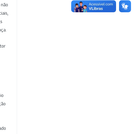
e não
iais,
as
nça.
tor
io
ção
cado