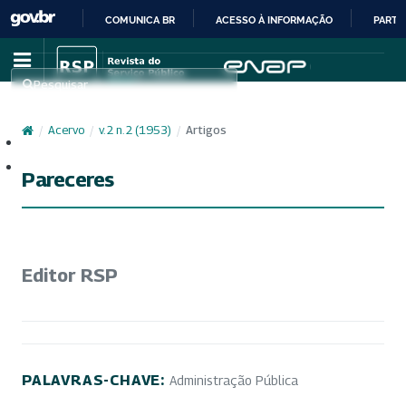
COMUNICA BR
ACESSO À INFORMAÇÃO
PARTI
IR
PARA
Pesquisar
O
CONTEÚDO
/
Acervo
/
v. 2 n. 2 (1953)
/
Artigos
Cadastro
Acesso
Pareceres
Editor RSP
PALAVRAS-CHAVE:
Administração Pública