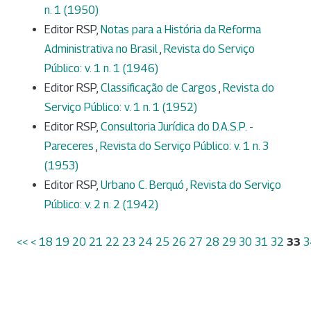
n. 1 (1950)
Editor RSP,
Notas para a História da Reforma
Administrativa no Brasil
,
Revista do Serviço
Público: v. 1 n. 1 (1946)
Editor RSP,
Classificação de Cargos
,
Revista do
Serviço Público: v. 1 n. 1 (1952)
Editor RSP,
Consultoria Jurídica do D.A.S.P. -
Pareceres
,
Revista do Serviço Público: v. 1 n. 3
(1953)
Editor RSP,
Urbano C. Berquó
,
Revista do Serviço
Público: v. 2 n. 2 (1942)
<<
<
18
19
20
21
22
23
24
25
26
27
28
29
30
31
32
33
3