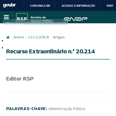
COMUNICA BR
ACESSO À INFORMAÇÃO
PARTI
IR
PARA
Pesquisar
O
CONTEÚDO
/
Acervo
/
v. 2 n. 2 (1953)
/
Artigos
Cadastro
Acesso
Recurso Extraordinário n.° 20.214
Editor RSP
PALAVRAS-CHAVE:
Administração Pública