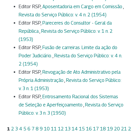
Editor RSP,
Aposentadoria em Cargo em Comissão
,
Revista do Serviço Público: v. 4 n. 2 (1954)
Editor RSP,
Pareceres do Consultor - Geral da
República
,
Revista do Serviço Público: v. 1 n. 2
(1953)
Editor RSP,
Fusão de carreiras. Limite da ação do
Poder Judiciário.
,
Revista do Serviço Público: v. 4 n.
2 (1954)
Editor RSP,
Revogação de Ato Administrativo pela
Própria Administração
,
Revista do Serviço Público:
v. 3 n. 1 (1953)
Editor RSP,
Entrosamento Racional dos Sistemas
de Seleção e Aperfeiçoamento
,
Revista do Serviço
Público: v. 3 n. 3 (1950)
1
2
3
4
5
6
7
8
9
10
11
12
13
14
15
16
17
18
19
20
21
2