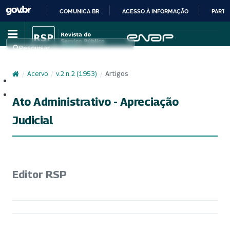
COMUNICA BR
ACESSO À INFORMAÇÃO
PARTI
IR
PARA
Pesquisar
O
CONTEÚDO
/
Acervo
/
v. 2 n. 2 (1953)
/
Artigos
Cadastro
Acesso
Ato Administrativo - Apreciação
Judicial
Editor RSP