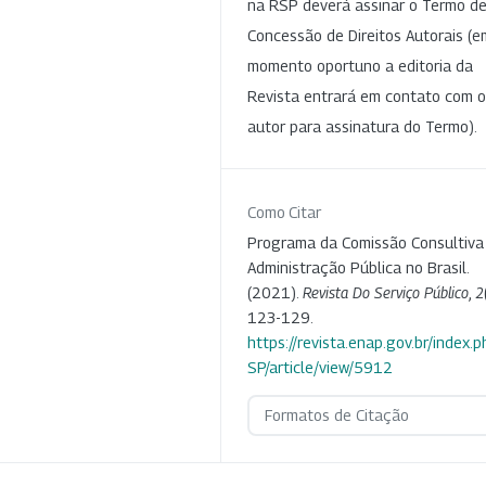
na RSP deverá assinar o Termo d
Concessão de Direitos Autorais (e
momento oportuno a editoria da
Revista entrará em contato com o
autor para assinatura do Termo).
Como Citar
Programa da Comissão Consultiva
Administração Pública no Brasil.
(2021).
Revista Do Serviço Público
,
2
123-129.
https://revista.enap.gov.br/index.p
SP/article/view/5912
Formatos de Citação