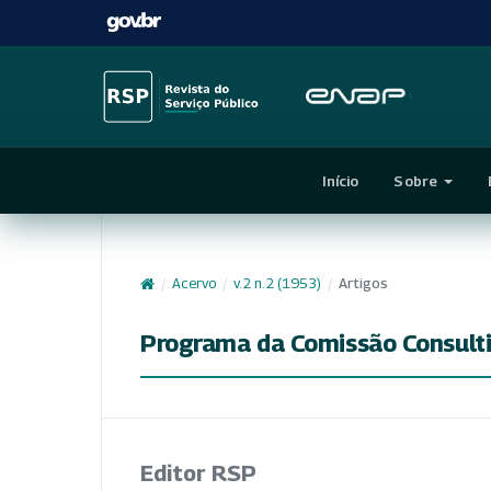
Início
Sobre
/
Acervo
/
v. 2 n. 2 (1953)
/
Artigos
Programa da Comissão Consultiv
Editor RSP