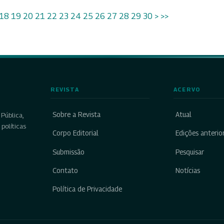
18
19
20
21
22
23
24
25
26
27
28
29
30
>
>>
REVISTA
ACERVO
Sobre a Revista
Atual
Pública,
políticas
Corpo Editorial
Edições anterio
Submissão
Pesquisar
Contato
Notícias
Política de Privacidade