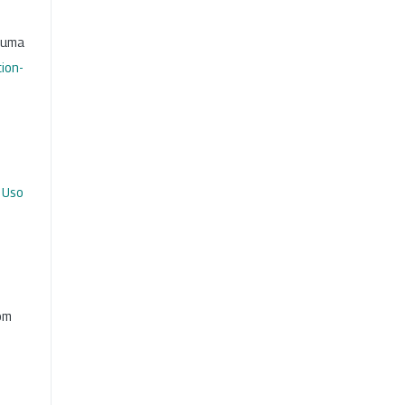
b uma
ion-
 Uso
com