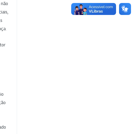
e não
iais,
as
nça.
tor
io
ção
cado