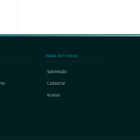
PARA AUTORES
Submissão
res
Cadastrar
Acesso