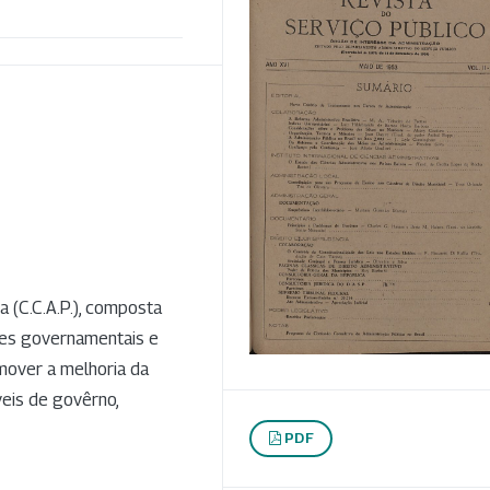
 (C.C.A.P.), composta
ades governamentais e
omover a melhoria da
veis de govêrno,
PDF