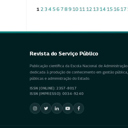
1
2
3
4
5
6
7
8
9
10
11
12
13
14
15
16
17
Revista do Serviço Público
Publicação científica da Escola Nacional de Administração 
dedicada à produção de conhecimento em gestão pública, 
públicas e administração do Estado.
ISSN (ONLINE): 2357-8017
ISSN (IMPRESSO): 0034-9240