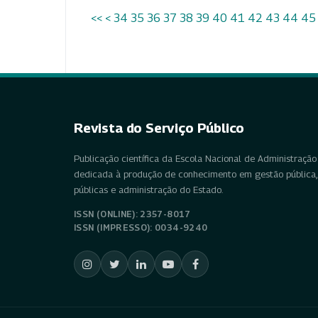
<<
<
34
35
36
37
38
39
40
41
42
43
44
45
Revista do Serviço Público
Publicação científica da Escola Nacional de Administração 
dedicada à produção de conhecimento em gestão pública, 
públicas e administração do Estado.
ISSN (ONLINE): 2357-8017
ISSN (IMPRESSO): 0034-9240