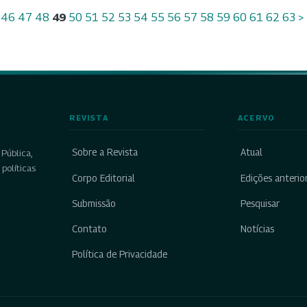
46
47
48
49
50
51
52
53
54
55
56
57
58
59
60
61
62
63
>
REVISTA
ACERVO
Sobre a Revista
Atual
Pública,
políticas
Corpo Editorial
Edições anterio
Submissão
Pesquisar
Contato
Notícias
Política de Privacidade