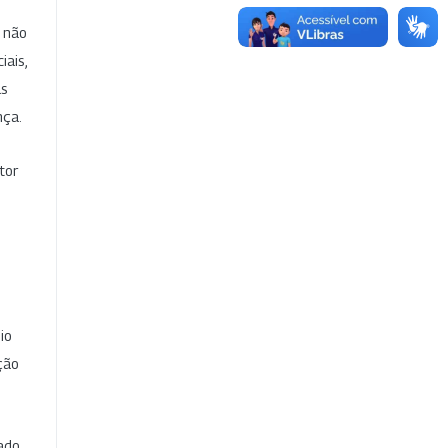
e não
iais,
as
nça.
tor
io
ção
cado