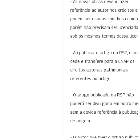
- As novas obras devem fazer
referência ao autor nos créditos 
podem ser usadas com fins comerc
porém não precisam ser licenciad
sob os mesmos termos dessa lice
- Ao publicar o artigo na RSP, o au
cede e transfere para a ENAP os
direitos autorais patrimoniais
referentes ao artigo.
- O artigo publicado na RSP não
poderá ser divulgado em outro me
sem a devida referência à publica
de origem.
- O autor que tiver o artigo publi