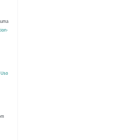
b uma
ion-
 Uso
com