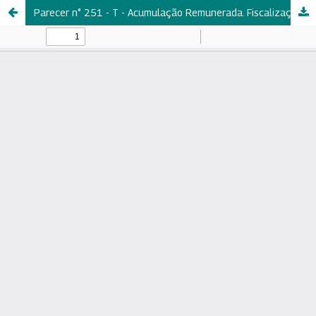
Parecer n° 251 - T - Acumulação Remunerada. Fiscalização do Ensino Superior