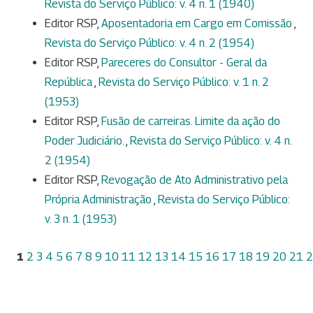
Revista do Serviço Público: v. 4 n. 1 (1940)
Editor RSP,
Aposentadoria em Cargo em Comissão
,
Revista do Serviço Público: v. 4 n. 2 (1954)
Editor RSP,
Pareceres do Consultor - Geral da
República
,
Revista do Serviço Público: v. 1 n. 2
(1953)
Editor RSP,
Fusão de carreiras. Limite da ação do
Poder Judiciário.
,
Revista do Serviço Público: v. 4 n.
2 (1954)
Editor RSP,
Revogação de Ato Administrativo pela
Própria Administração
,
Revista do Serviço Público:
v. 3 n. 1 (1953)
1
2
3
4
5
6
7
8
9
10
11
12
13
14
15
16
17
18
19
20
21
2