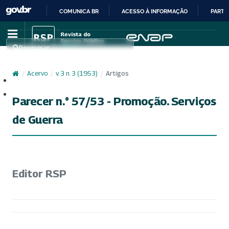
COMUNICA BR
ACESSO À INFORMAÇÃO
PARTI
IR
PARA
Pesquisar
O
CONTEÚDO
/
Acervo
/
v. 3 n. 3 (1953)
/
Artigos
Cadastro
Acesso
Parecer n.° 57/53 - Promoção. Serviços
de Guerra
Editor RSP