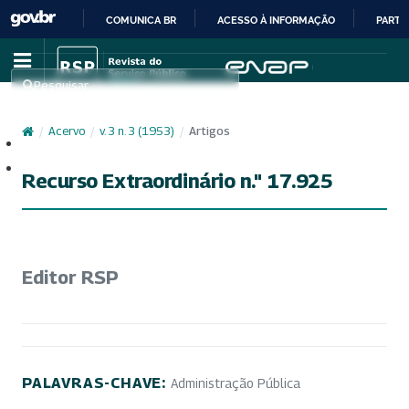
COMUNICA BR
ACESSO À INFORMAÇÃO
PARTI
IR
PARA
Pesquisar
O
CONTEÚDO
/
Acervo
/
v. 3 n. 3 (1953)
/
Artigos
Cadastro
Acesso
Recurso Extraordinário n." 17.925
Editor RSP
PALAVRAS-CHAVE:
Administração Pública