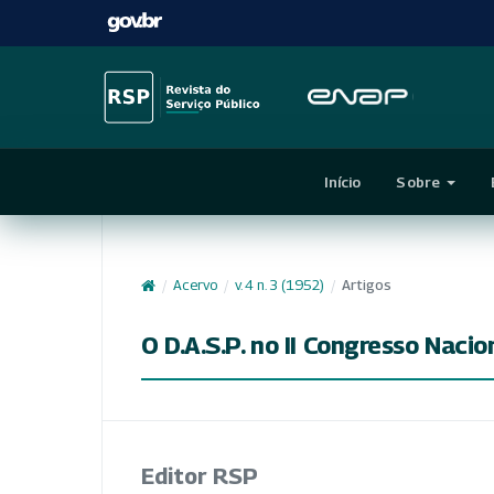
Início
Sobre
/
Acervo
/
v. 4 n. 3 (1952)
/
Artigos
O D.A.S.P. no II Congresso Nacio
Editor RSP