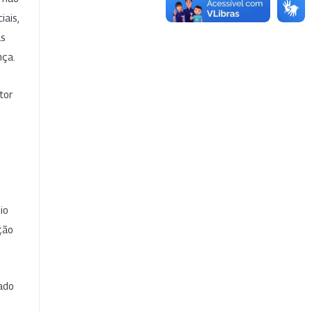
iais,
as
nça.
tor
io
ção
cado
e