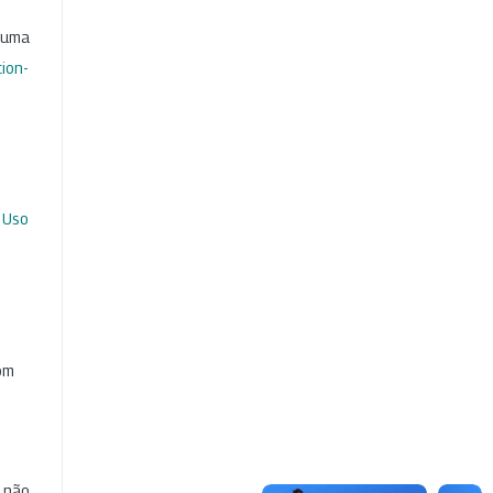
b uma
ion-
 Uso
com
e não