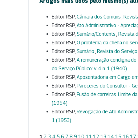
Artigos mais lidos pelo mesmo(s) au
Editor RSP,
Câmara dos Comuns
,
Revist
Editor RSP,
Ato Administrativo - Aprecia
Editor RSP,
Sumário/Contents
,
Revista d
Editor RSP,
O problema da chefia no ser
Editor RSP,
Sumário
,
Revista do Serviço 
Editor RSP,
A remuneração condigna do 
do Serviço Público: v. 4 n. 1 (1940)
Editor RSP,
Aposentadoria em Cargo e
Editor RSP,
Pareceres do Consultor - Ge
Editor RSP,
Fusão de carreiras. Limite da
(1954)
Editor RSP,
Revogação de Ato Administra
1 (1953)
1
2
3
4
5
6
7
8
9
10
11
12
13
14
15
16
17