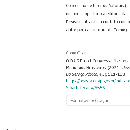
Concessão de Direitos Autorais (e
momento oportuno a editoria da
Revista entrará em contato com o
autor para assinatura do Termo).
Como Citar
O D.A.S.P. no II Congresso Naciona
Municípios Brasileiros. (2021).
Revi
Do Serviço Público
,
4
(3), 111-118.
https://revista.enap.gov.br/index.p
SP/article/view/6556
Formatos de Citação