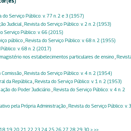
tor(es)
a do Serviço Público: v. 77 n. 2 e 3 (1957)
ção Judicial
,
Revista do Serviço Público: v. 2 n. 2 (1953)
o Serviço Público: v. 66 (2015)
viço público
,
Revista do Serviço Público: v. 68 n. 2 (1955)
Público: v. 68 n. 2 (2017)
magistério nos estabelecimentos particulares de ensino
,
Revist
m Comissão
,
Revista do Serviço Público: v. 4 n. 2 (1954)
ral da República
,
Revista do Serviço Público: v. 1 n. 2 (1953)
 ação do Poder Judiciário.
,
Revista do Serviço Público: v. 4 n. 2
tivo pela Própria Administração
,
Revista do Serviço Público: v. 3
18
19
20
21
22
23
24
25
26
27
28
29
30
>
>>