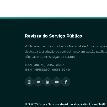
Revista do Serviço Público
Publicação científica da Escola Nacional de Administração 
dedicada à produção de conhecimento em gestão pública, 
públicas e administração do Estado.
ISSN (ONLINE): 2357-8017
ISSN (IMPRESSO): 0034-9240
© %2026 Escola Nacional de Administração Pública — ENAP. D