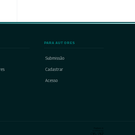
PARA AUTORES
Submissão
res
Cadastrar
Acesso