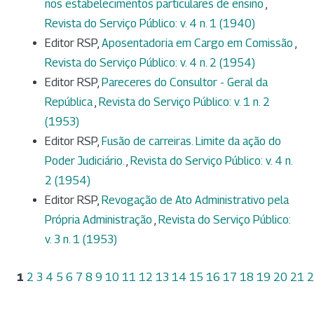
nos estabelecimentos particulares de ensino
,
Revista do Serviço Público: v. 4 n. 1 (1940)
Editor RSP,
Aposentadoria em Cargo em Comissão
,
Revista do Serviço Público: v. 4 n. 2 (1954)
Editor RSP,
Pareceres do Consultor - Geral da
República
,
Revista do Serviço Público: v. 1 n. 2
(1953)
Editor RSP,
Fusão de carreiras. Limite da ação do
Poder Judiciário.
,
Revista do Serviço Público: v. 4 n.
2 (1954)
Editor RSP,
Revogação de Ato Administrativo pela
Própria Administração
,
Revista do Serviço Público:
v. 3 n. 1 (1953)
1
2
3
4
5
6
7
8
9
10
11
12
13
14
15
16
17
18
19
20
21
2