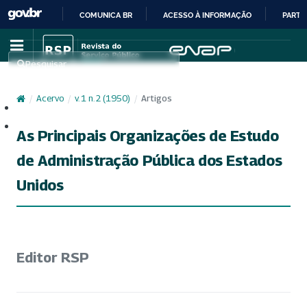
COMUNICA BR
ACESSO À INFORMAÇÃO
PARTI
IR
PARA
Pesquisar
O
CONTEÚDO
/
Acervo
/
v. 1 n. 2 (1950)
/
Artigos
Cadastro
Acesso
As Principais Organizações de Estudo
de Administração Pública dos Estados
Unidos
Editor RSP