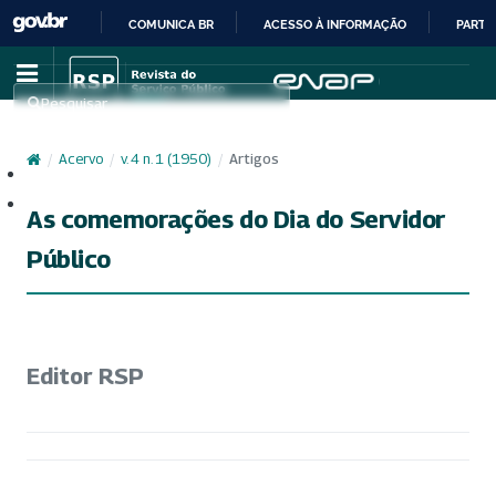
COMUNICA BR
ACESSO À INFORMAÇÃO
PARTI
IR
PARA
Pesquisar
O
CONTEÚDO
/
Acervo
/
v. 4 n. 1 (1950)
/
Artigos
Cadastro
Acesso
As comemorações do Dia do Servidor
Público
Editor RSP