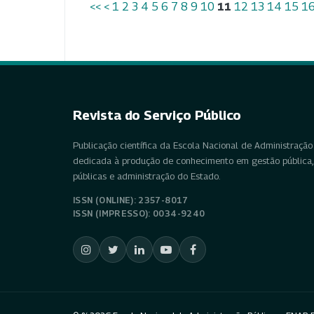
<<
<
1
2
3
4
5
6
7
8
9
10
11
12
13
14
15
1
Revista do Serviço Público
Publicação científica da Escola Nacional de Administração 
dedicada à produção de conhecimento em gestão pública, 
públicas e administração do Estado.
ISSN (ONLINE): 2357-8017
ISSN (IMPRESSO): 0034-9240