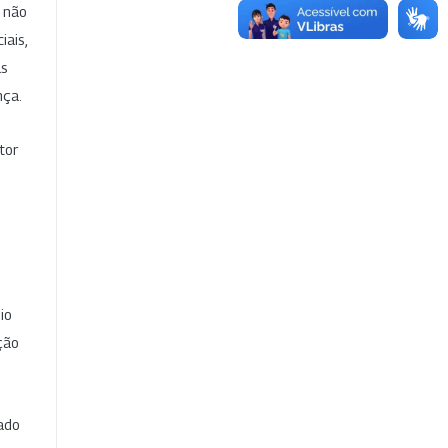
e não
iais,
as
nça.
tor
io
ção
cado