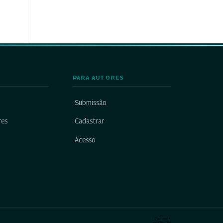
PARA AUTORES
Submissão
res
Cadastrar
Acesso