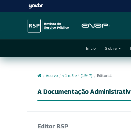
Início
Sobre
/
Acervo
/
v. 1 n. 3 e 4 (1947)
/
Editorial
A Documentação Administrativ
Editor RSP