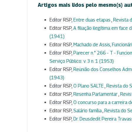
Artigos mais lidos pelo mesmo(s) au
Editor RSP,
Entre duas etapas
,
Revista d
Editor RSP,
A filiação ilegítima em face d
(1941)
Editor RSP,
Machado de Assis, Funcionár
Editor RSP,
Parecer n.° 266 - T - Funci
Serviço Público: v. 3 n. 1 (1953)
Editor RSP,
Reünião dos Conselhos Admi
(1943)
Editor RSP,
O Plano SALTE
,
Revista do S
Editor RSP,
Resenha Parlamentar
,
Revis
Editor RSP,
O concurso para a carreira d
Editor RSP,
Salário família
,
Revista do Se
Editor RSP,
Dr. Deusdedit Pereira Trava