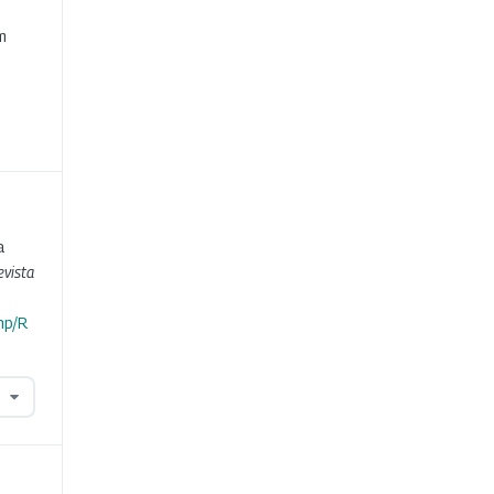
e
m
a
evista
hp/R