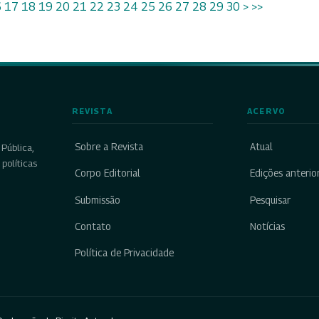
6
17
18
19
20
21
22
23
24
25
26
27
28
29
30
>
>>
REVISTA
ACERVO
Sobre a Revista
Atual
Pública,
políticas
Corpo Editorial
Edições anterio
Submissão
Pesquisar
Contato
Notícias
Política de Privacidade