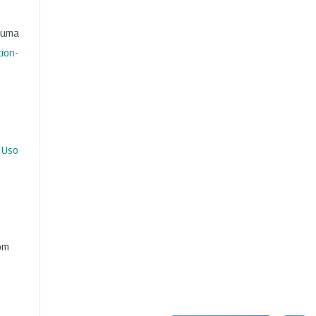
b uma
ion-
 Uso
com