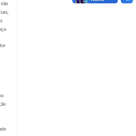
e não
iais,
as
nça.
tor
io
ção
cado