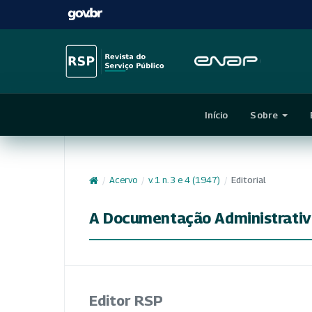
Início
Sobre
/
Acervo
/
v. 1 n. 3 e 4 (1947)
/
Editorial
A Documentação Administrativ
Editor RSP