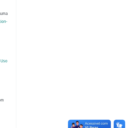
b uma
ion-
 Uso
com