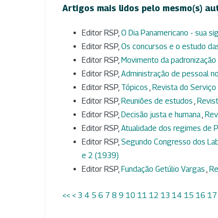
Artigos mais lidos pelo mesmo(s) au
Editor RSP,
O Dia Panamericano - sua si
Editor RSP,
Os concursos e o estudo das
Editor RSP,
Movimento da padronização 
Editor RSP,
Administração de pessoal n
Editor RSP,
Tópicos
,
Revista do Serviço 
Editor RSP,
Reuniões de estudos
,
Revist
Editor RSP,
Decisão justa e humana
,
Rev
Editor RSP,
Atualidade dos regimes de P
Editor RSP,
Segundo Congresso dos Labo
e 2 (1939)
Editor RSP,
Fundação Getúlio Vargas
,
Re
<<
<
3
4
5
6
7
8
9
10
11
12
13
14
15
16
17