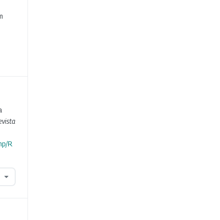
e
m
a
evista
hp/R