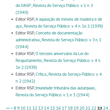
do DASP
,
Revista do Serviço Público: v. 1 n. 3
(1940)
Editor RSP,
A aquisição de móveis de madeira e de
aço
,
Revista do Serviço Público: v. 4 n. 1e 2 (1939)
Editor RSP,
Conceito de documentação
administrativa
,
Revista do Serviço Público: v. 3 n. 1
(1944)
Editor RSP,
O terceiro aniversário da Lei do
Reajustamento
,
Revista do Serviço Público: v. 4 n.
1e 2 (1939)
Editor RSP,
Crítica
,
Revista do Serviço Público: v. 4
n. 2 (1942)
Editor RSP,
Imunidade tributária das autarquias
,
Revista do Serviço Público: v. 1 n. 1 (1944)
<<
<
8
9
10
11
12
13
14
15
16
17
18
19
20
21
22
23
24