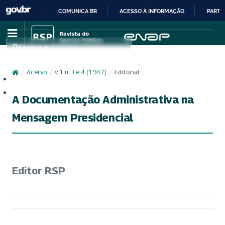
COMUNICA BR
ACESSO À INFORMAÇÃO
PARTI
IR
PARA
Pesquisar
O
CONTEÚDO
/
Acervo
/
v. 1 n. 3 e 4 (1947)
/
Editorial
Cadastro
Acesso
A Documentação Administrativa na
Mensagem Presidencial
Editor RSP