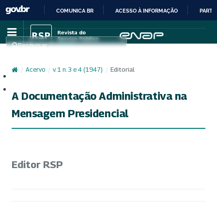
COMUNICA BR
ACESSO À INFORMAÇÃO
PARTI
IR
PARA
Pesquisar
O
CONTEÚDO
/
Acervo
/
v. 1 n. 3 e 4 (1947)
/
Editorial
Cadastro
Acesso
A Documentação Administrativa na
Mensagem Presidencial
Editor RSP