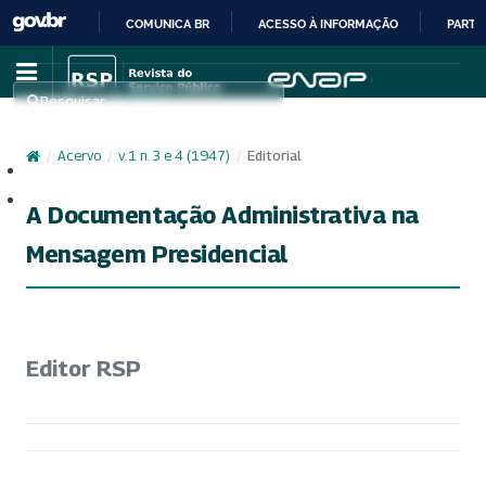
COMUNICA BR
ACESSO À INFORMAÇÃO
PARTI
IR
PARA
Pesquisar
O
CONTEÚDO
/
Acervo
/
v. 1 n. 3 e 4 (1947)
/
Editorial
Cadastro
Acesso
A Documentação Administrativa na
Mensagem Presidencial
Editor RSP