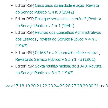
Editor RSP,
Cinco anos da unidade e ação
,
Revista
do Serviço Público: v. 4 n. 3 (1942)
Editor RSP,
Para que serve um secretário?
,
Revista
do Serviço Público: v. 1 n. 1 (1944)
Editor RSP,
Reunião dos Conselhos Administrativos
dos Estados
,
Revista do Serviço Público: v. 4 n. 3
(1943)
Editor RSP,
O DASP e a Suprema Chefia Executiva
,
Revista do Serviço Público: v. 92 n. 1 - 3 (1961)
Editor RSP,
Sexta reunião mensal de 1943
,
Revista
do Serviço Público: v. 3 n. 2 (1943)
<<
<
17
18
19
20
21
22
23
24
25
26
27
28
29
30
31
32
3