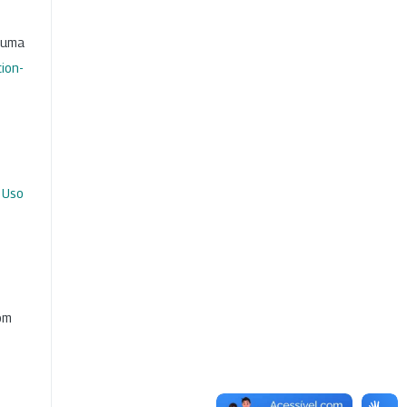
b uma
ion-
 Uso
com