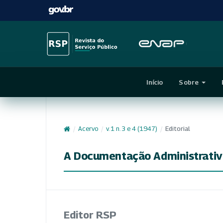
Início
Sobre
/
Acervo
/
v. 1 n. 3 e 4 (1947)
/
Editorial
A Documentação Administrativ
Editor RSP