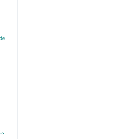
 de
>>