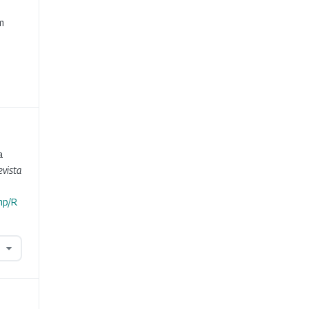
e
m
a
evista
hp/R