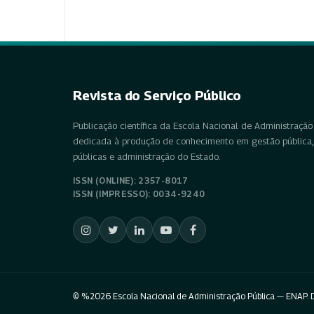
Revista do Serviço Público
Publicação científica da Escola Nacional de Administração 
dedicada à produção de conhecimento em gestão pública, 
públicas e administração do Estado.
ISSN (ONLINE): 2357-8017
ISSN (IMPRESSO): 0034-9240
© %2026 Escola Nacional de Administração Pública — ENAP. D