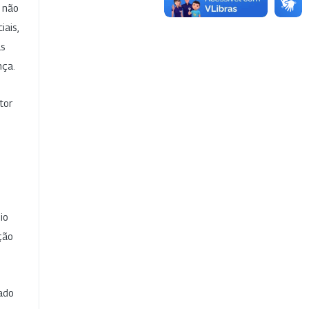
e não
iais,
as
nça.
tor
io
ção
cado