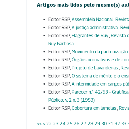
Artigos mais lidos pelo mesmo(s) au
Editor RSP,
Assembléia Nacional
,
Revist
Editor RSP,
A justiça administrativa
,
Revi
Editor RSP,
Flagrantes de Ruy
,
Revista d
Ruy Barbosa
Editor RSP,
Movimento da padronização 
Editor RSP,
Órgãos normativos e de con
Editor RSP,
Projeto de Lavanderias
,
Revi
Editor RSP,
O sistema de mérito e o ens
Editor RSP,
A interinidade em cargos pú
Editor RSP,
Parecer n.° 42/53 - Gratific
Público: v. 2 n. 3 (1953)
Editor RSP,
Cobertura em lamelas
,
Revis
<<
<
22
23
24
25
26
27
28
29
30
31
32
33