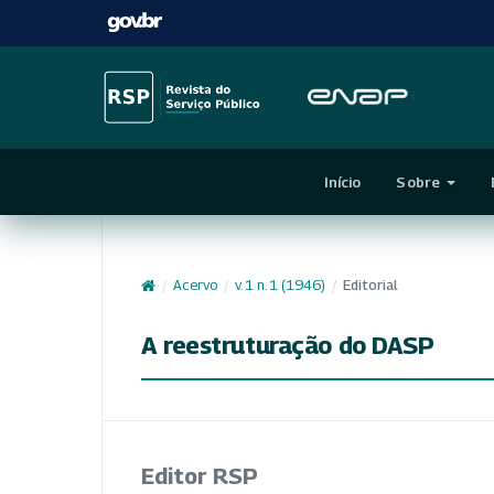
Início
Sobre
/
Acervo
/
v. 1 n. 1 (1946)
/
Editorial
A reestruturação do DASP
Editor RSP