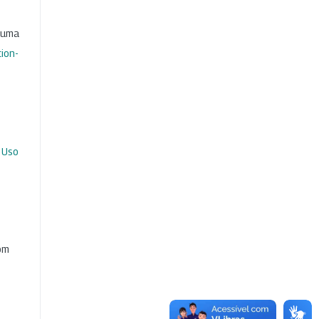
b uma
ion-
 Uso
com