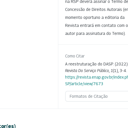
na RSP deverá assinar o Termo d
Concessão de Direitos Autorais (e
momento oportuno a editoria da
Revista entrará em contato com o
autor para assinatura do Termo).
Como Citar
A reestruturação do DASP. (2022)
Revista Do Serviço Público
,
1
(1), 3-4.
https://revista.enap.gov.br/index.p
SP/article/view/7673
Formatos de Citação
tor(es)