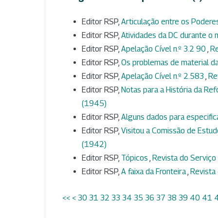
Editor RSP,
Articulação entre os Poder
Editor RSP,
Atividades da DC durante o 
Editor RSP,
Apelação Cível n.º 3.2 90
,
Re
Editor RSP,
Os problemas de material da
Editor RSP,
Apelação Cível n.º 2.583
,
Re
Editor RSP,
Notas para a História da Ref
(1945)
Editor RSP,
Alguns dados para especifi
Editor RSP,
Visitou a Comissão de Estud
(1942)
Editor RSP,
Tópicos
,
Revista do Serviço 
Editor RSP,
A faixa da Fronteira
,
Revista 
<<
<
30
31
32
33
34
35
36
37
38
39
40
41