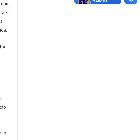
e não
iais,
as
nça.
tor
io
ção
cado