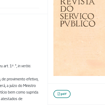
 art. 1º .°,
in verbis
:
, de provimento efetivo,
á, a juízo do Ministro
stício bem como suprida
pdf
e atestados de