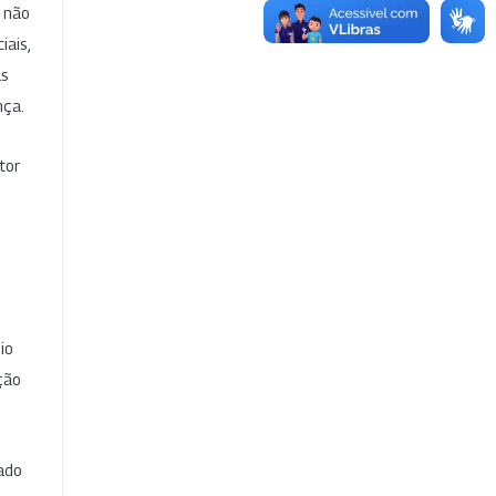
e não
iais,
as
nça.
tor
io
ção
cado