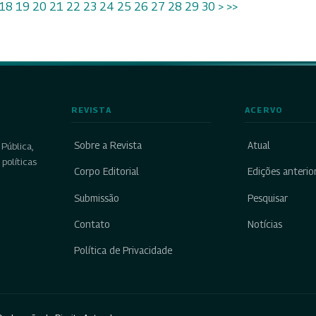
18
19
20
21
22
23
24
25
26
27
28
29
30
>
>>
REVISTA
ACERVO
Sobre a Revista
Atual
Pública,
políticas
Corpo Editorial
Edições anterio
Submissão
Pesquisar
Contato
Notícias
Política de Privacidade