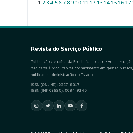
1
2
3
4
5
6
7
8
9
10
11
12
13
14
15
16
17
Revista do Serviço Público
Publicação científica da Escola Nacional de Administração 
dedicada à produção de conhecimento em gestão pública, 
públicas e administração do Estado.
ISSN (ONLINE): 2357-8017
ISSN (IMPRESSO): 0034-9240