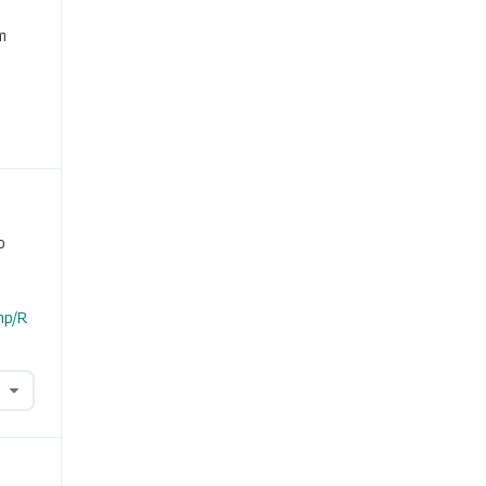
e
m
o
hp/R