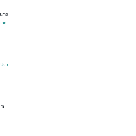
b uma
ion-
 Uso
com