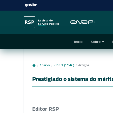
Início
Sobre
/
Acervo
/
v. 2 n. 1 (1946)
/
Artigos
Prestigiado o sistema do mérito
Editor RSP