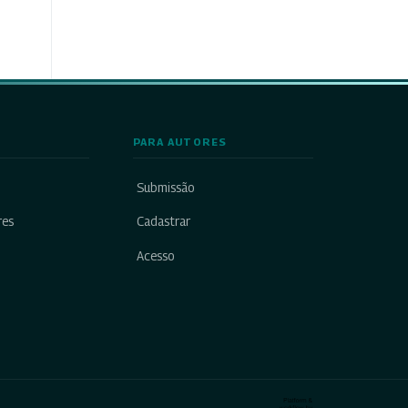
PARA AUTORES
Submissão
res
Cadastrar
Acesso