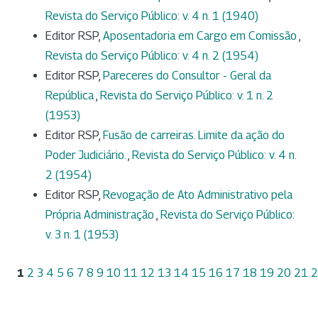
Revista do Serviço Público: v. 4 n. 1 (1940)
Editor RSP,
Aposentadoria em Cargo em Comissão
,
Revista do Serviço Público: v. 4 n. 2 (1954)
Editor RSP,
Pareceres do Consultor - Geral da
República
,
Revista do Serviço Público: v. 1 n. 2
(1953)
Editor RSP,
Fusão de carreiras. Limite da ação do
Poder Judiciário.
,
Revista do Serviço Público: v. 4 n.
2 (1954)
Editor RSP,
Revogação de Ato Administrativo pela
Própria Administração
,
Revista do Serviço Público:
v. 3 n. 1 (1953)
1
2
3
4
5
6
7
8
9
10
11
12
13
14
15
16
17
18
19
20
21
2