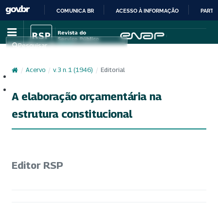
COMUNICA BR
ACESSO À INFORMAÇÃO
PARTI
IR
PARA
Pesquisar
O
CONTEÚDO
/
Acervo
/
v. 3 n. 1 (1946)
/
Editorial
Cadastro
Acesso
A elaboração orçamentária na
estrutura constitucional
Editor RSP