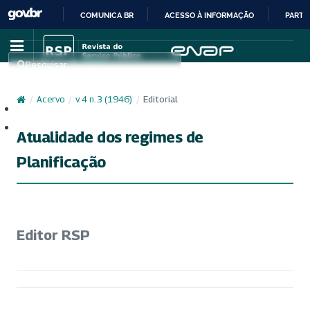
COMUNICA BR
ACESSO À INFORMAÇÃO
PARTI
IR
PARA
Pesquisar
O
CONTEÚDO
/
Acervo
/
v. 4 n. 3 (1946)
/
Editorial
Cadastro
Acesso
Atualidade dos regimes de
Planificação
Editor RSP