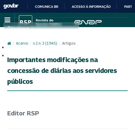
COMUNICA BR
ACESSO À INFORMAÇÃO
PARTI
IR
PARA
Pesquisar
O
CONTEÚDO
/
Acervo
/
v. 2 n. 3 (1945)
/
Artigos
Cadastro
Acesso
Importantes modificações na
concessão de diárias aos servidores
públicos
Editor RSP