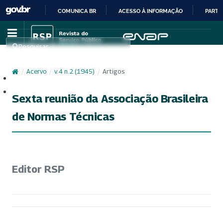
COMUNICA BR
ACESSO À INFORMAÇÃO
PARTI
IR
PARA
Pesquisar
O
CONTEÚDO
/
Acervo
/
v. 4 n. 2 (1945)
/
Artigos
Cadastro
Acesso
Sexta reunião da Associação Brasileira
de Normas Técnicas
Editor RSP