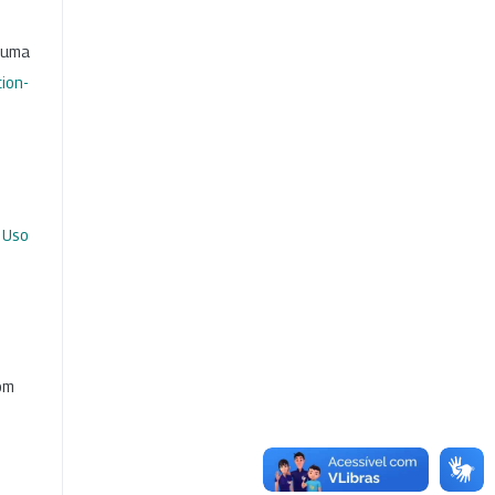
b uma
ion-
 Uso
com