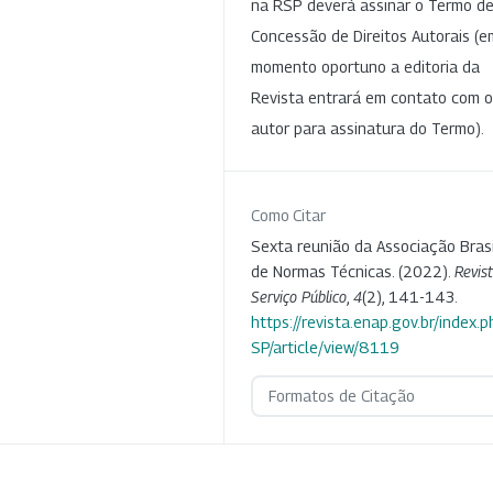
na RSP deverá assinar o Termo d
Concessão de Direitos Autorais (e
momento oportuno a editoria da
Revista entrará em contato com o
autor para assinatura do Termo).
Como Citar
Sexta reunião da Associação Brasi
de Normas Técnicas. (2022).
Revis
Serviço Público
,
4
(2), 141-143.
https://revista.enap.gov.br/index.p
SP/article/view/8119
Formatos de Citação