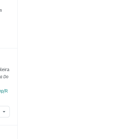
e
m
leira
ta Do
hp/R