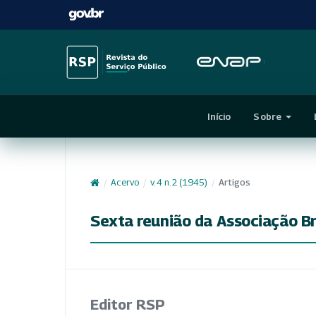
Início
Sobre
/
Acervo
/
v. 4 n. 2 (1945)
/
Artigos
Sexta reunião da Associação Br
Editor RSP