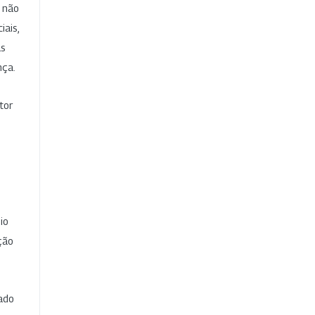
e não
iais,
as
nça.
tor
io
ção
cado