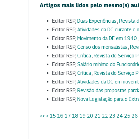
Artigos mais lidos pelo mesmo(s) au
Editor RSP,
Duas Experiências
,
Revista d
Editor RSP,
Atividades da DC durante o 
Editor RSP,
Movimento da DE em 1940
Editor RSP,
Censo dos mensalistas
,
Revi
Editor RSP,
Crítica
,
Revista do Serviço Pú
Editor RSP,
Salário mínimo do Funcionár
Editor RSP,
Crítica
,
Revista do Serviço Pú
Editor RSP,
Atividades da DC em nove
Editor RSP,
Revisão das propostas parci
Editor RSP,
Nova Legislação para o Ext
<<
<
15
16
17
18
19
20
21
22
23
24
25
26