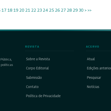
6
17
18
19
20
21
22
23
24
25
26
27
28
29
30
>
>>
REVISTA
ACERVO
Sobre a Revista
Atual
Pública,
políticas
Corpo Editorial
Edições anterio
Submissão
Pesquisar
Contato
Notícias
Política de Privacidade