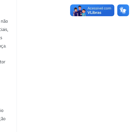
e não
iais,
as
nça.
tor
io
ção