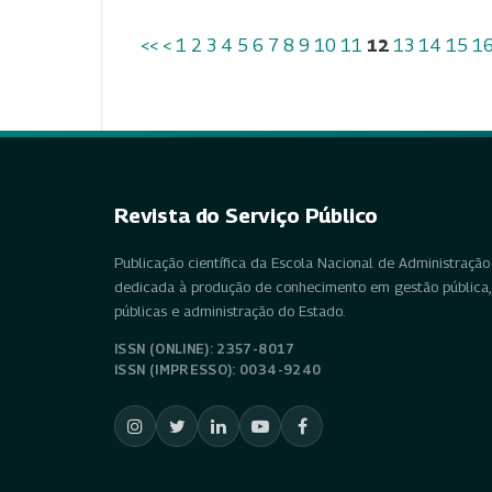
<<
<
1
2
3
4
5
6
7
8
9
10
11
12
13
14
15
1
Revista do Serviço Público
Publicação científica da Escola Nacional de Administração 
dedicada à produção de conhecimento em gestão pública, 
públicas e administração do Estado.
ISSN (ONLINE): 2357-8017
ISSN (IMPRESSO): 0034-9240