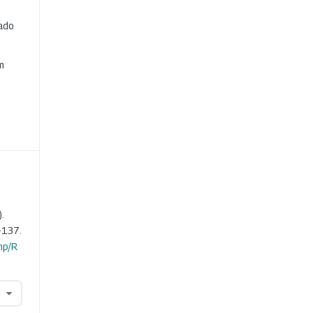
cado
e
m
.
-137.
hp/R