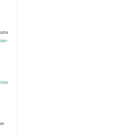
b uma
ion-
 Uso
com