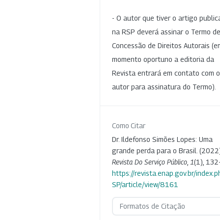
- O autor que tiver o artigo publi
na RSP deverá assinar o Termo d
Concessão de Direitos Autorais (e
momento oportuno a editoria da
Revista entrará em contato com o
autor para assinatura do Termo).
Como Citar
Dr. Ildefonso Simões Lopes: Uma
grande perda para o Brasil. (2022)
Revista Do Serviço Público
,
1
(1), 132
https://revista.enap.gov.br/index.p
SP/article/view/8161
Formatos de Citação