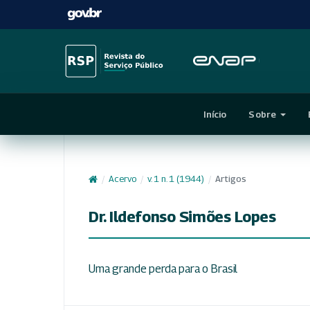
Início
Sobre
/
Acervo
/
v. 1 n. 1 (1944)
/
Artigos
Dr. Ildefonso Simões Lopes
Uma grande perda para o Brasil