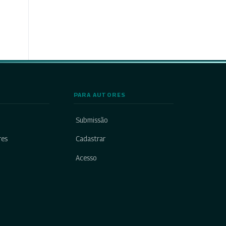
PARA AUTORES
Submissão
res
Cadastrar
Acesso