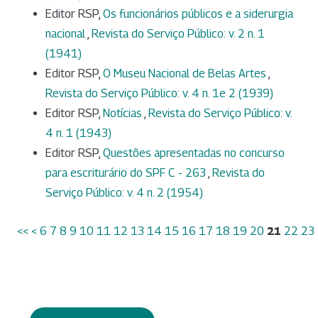
Editor RSP,
Os funcionários públicos e a siderurgia
nacional
,
Revista do Serviço Público: v. 2 n. 1
(1941)
Editor RSP,
O Museu Nacional de Belas Artes
,
Revista do Serviço Público: v. 4 n. 1e 2 (1939)
Editor RSP,
Notícias
,
Revista do Serviço Público: v.
4 n. 1 (1943)
Editor RSP,
Questões apresentadas no concurso
para escriturário do SPF C - 263
,
Revista do
Serviço Público: v. 4 n. 2 (1954)
<<
<
6
7
8
9
10
11
12
13
14
15
16
17
18
19
20
21
22
23