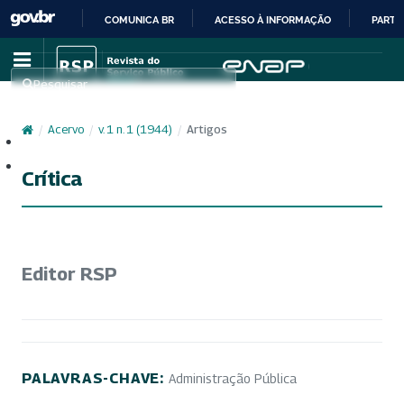
COMUNICA BR
ACESSO À INFORMAÇÃO
PARTI
IR
PARA
Pesquisar
O
CONTEÚDO
/
Acervo
/
v. 1 n. 1 (1944)
/
Artigos
Cadastro
Acesso
Crítica
Editor RSP
PALAVRAS-CHAVE:
Administração Pública