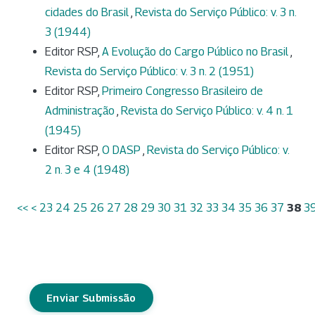
cidades do Brasil
,
Revista do Serviço Público: v. 3 n.
3 (1944)
Editor RSP,
A Evolução do Cargo Público no Brasil
,
Revista do Serviço Público: v. 3 n. 2 (1951)
Editor RSP,
Primeiro Congresso Brasileiro de
Administração
,
Revista do Serviço Público: v. 4 n. 1
(1945)
Editor RSP,
O DASP
,
Revista do Serviço Público: v.
2 n. 3 e 4 (1948)
<<
<
23
24
25
26
27
28
29
30
31
32
33
34
35
36
37
38
3
Enviar Submissão