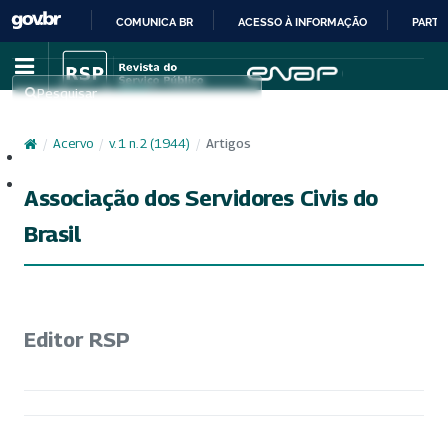
COMUNICA BR
ACESSO À INFORMAÇÃO
PARTI
IR
PARA
Pesquisar
O
CONTEÚDO
/
Acervo
/
v. 1 n. 2 (1944)
/
Artigos
Cadastro
Acesso
Associação dos Servidores Civis do
Brasil
Editor RSP