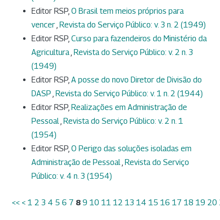
Editor RSP,
O Brasil tem meios próprios para
vencer
,
Revista do Serviço Público: v. 3 n. 2 (1949)
Editor RSP,
Curso para fazendeiros do Ministério da
Agricultura
,
Revista do Serviço Público: v. 2 n. 3
(1949)
Editor RSP,
A posse do novo Diretor de Divisão do
DASP
,
Revista do Serviço Público: v. 1 n. 2 (1944)
Editor RSP,
Realizações em Administração de
Pessoal
,
Revista do Serviço Público: v. 2 n. 1
(1954)
Editor RSP,
O Perigo das soluções isoladas em
Administração de Pessoal
,
Revista do Serviço
Público: v. 4 n. 3 (1954)
<<
<
1
2
3
4
5
6
7
8
9
10
11
12
13
14
15
16
17
18
19
20