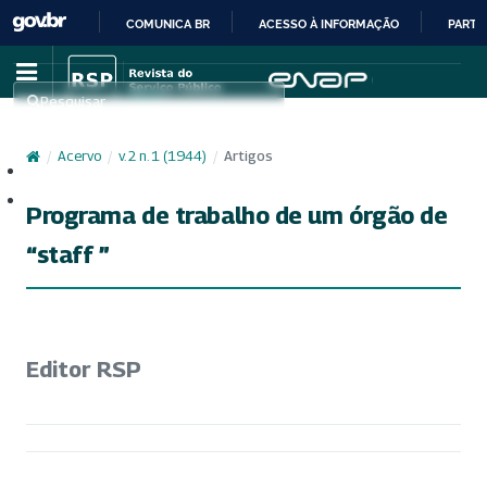
COMUNICA BR
ACESSO À INFORMAÇÃO
PARTI
IR
PARA
Pesquisar
O
CONTEÚDO
/
Acervo
/
v. 2 n. 1 (1944)
/
Artigos
Cadastro
Acesso
Programa de trabalho de um órgão de
“staff ”
Editor RSP