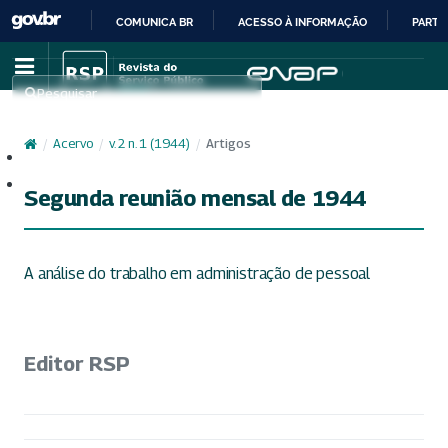
COMUNICA BR
ACESSO À INFORMAÇÃO
PARTI
IR
PARA
Pesquisar
O
CONTEÚDO
/
Acervo
/
v. 2 n. 1 (1944)
/
Artigos
Cadastro
Acesso
Segunda reunião mensal de 1944
A análise do trabalho em administração de pessoal
Editor RSP