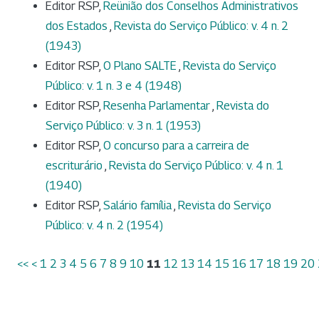
Editor RSP,
Reünião dos Conselhos Administrativos
dos Estados
,
Revista do Serviço Público: v. 4 n. 2
(1943)
Editor RSP,
O Plano SALTE
,
Revista do Serviço
Público: v. 1 n. 3 e 4 (1948)
Editor RSP,
Resenha Parlamentar
,
Revista do
Serviço Público: v. 3 n. 1 (1953)
Editor RSP,
O concurso para a carreira de
escriturário
,
Revista do Serviço Público: v. 4 n. 1
(1940)
Editor RSP,
Salário família
,
Revista do Serviço
Público: v. 4 n. 2 (1954)
<<
<
1
2
3
4
5
6
7
8
9
10
11
12
13
14
15
16
17
18
19
20