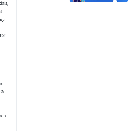
iais,
as
nça.
tor
io
ção
cado
e