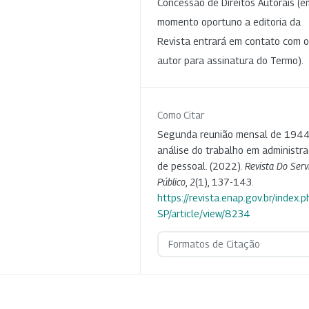
Concessão de Direitos Autorais (e
momento oportuno a editoria da
Revista entrará em contato com o
autor para assinatura do Termo).
Como Citar
Segunda reunião mensal de 1944
análise do trabalho em administr
de pessoal. (2022).
Revista Do Serv
Público
,
2
(1), 137-143.
https://revista.enap.gov.br/index.p
SP/article/view/8234
Formatos de Citação