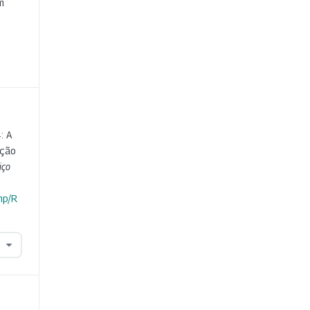
m
: A
ação
iço
hp/R