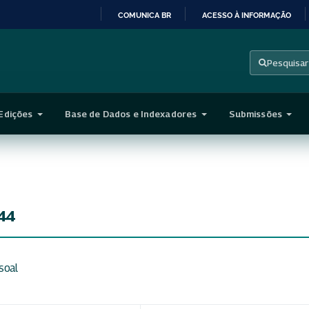
COMUNICA BR
ACESSO À INFORMAÇÃO
IR
PARA
Pesquisar
O
CONTEÚDO
Edições
Base de Dados e Indexadores
Submissões
44
soal