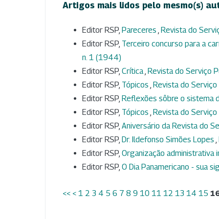
Artigos mais lidos pelo mesmo(s) au
Editor RSP,
Pareceres
,
Revista do Serviç
Editor RSP,
Terceiro concurso para a ca
n. 1 (1944)
Editor RSP,
Crítica
,
Revista do Serviço Pú
Editor RSP,
Tópicos
,
Revista do Serviço P
Editor RSP,
Reflexões sôbre o sistema 
Editor RSP,
Tópicos
,
Revista do Serviço 
Editor RSP,
Aniversário da Revista do S
Editor RSP,
Dr. Ildefonso Simões Lopes
,
Editor RSP,
Organização administrativa 
Editor RSP,
O Dia Panamericano - sua si
<<
<
1
2
3
4
5
6
7
8
9
10
11
12
13
14
15
1