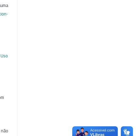
b uma
ion-
 Uso
com
e não