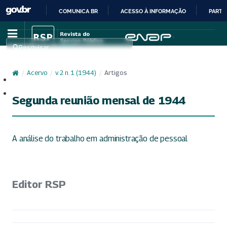
COMUNICA BR
ACESSO À INFORMAÇÃO
PARTI
IR
PARA
Pesquisar
O
CONTEÚDO
/
Acervo
/
v. 2 n. 1 (1944)
/
Artigos
Cadastro
Acesso
Segunda reunião mensal de 1944
A análise do trabalho em administração de pessoal
Editor RSP