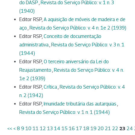
do DASP
,
Revista do Serviço Público: v. 1 n. 3
(1940)
Editor RSP,
A aquisição de móveis de madeira e de
aço
,
Revista do Serviço Público: v. 4 n. 1e 2 (1939)
Editor RSP,
Conceito de documentação
administrativa
,
Revista do Serviço Público: v. 3 n. 1
(1944)
Editor RSP,
O terceiro aniversário da Lei do
Reajustamento
,
Revista do Serviço Público: v. 4 n.
1e 2 (1939)
Editor RSP,
Crítica
,
Revista do Serviço Público: v. 4
n. 2 (1942)
Editor RSP,
Imunidade tributária das autarquias
,
Revista do Serviço Público: v. 1 n. 1 (1944)
<<
<
8
9
10
11
12
13
14
15
16
17
18
19
20
21
22
23
24