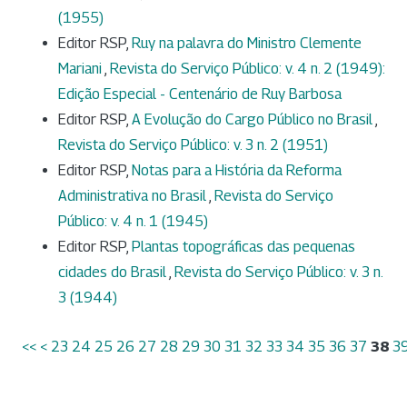
(1955)
Editor RSP,
Ruy na palavra do Ministro Clemente
Mariani
,
Revista do Serviço Público: v. 4 n. 2 (1949):
Edição Especial - Centenário de Ruy Barbosa
Editor RSP,
A Evolução do Cargo Público no Brasil
,
Revista do Serviço Público: v. 3 n. 2 (1951)
Editor RSP,
Notas para a História da Reforma
Administrativa no Brasil
,
Revista do Serviço
Público: v. 4 n. 1 (1945)
Editor RSP,
Plantas topográficas das pequenas
cidades do Brasil
,
Revista do Serviço Público: v. 3 n.
3 (1944)
<<
<
23
24
25
26
27
28
29
30
31
32
33
34
35
36
37
38
3