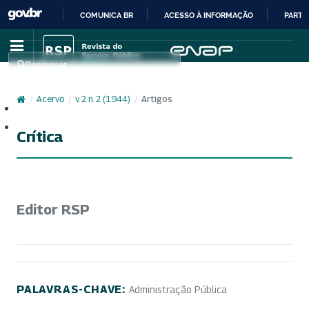
COMUNICA BR
ACESSO À INFORMAÇÃO
PARTI
IR
PARA
Pesquisar
O
CONTEÚDO
/
Acervo
/
v. 2 n. 2 (1944)
/
Artigos
Cadastro
Acesso
Crítica
Editor RSP
PALAVRAS-CHAVE:
Administração Pública