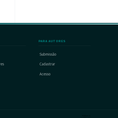
PARA AUTORES
Submissão
res
Cadastrar
Acesso