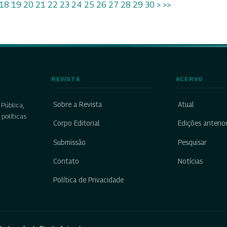
18
19
20
21
22
23
24
25
26
27
28
29
30
>
>>
REVISTA
ACERVO
Sobre a Revista
Atual
Pública,
políticas
Corpo Editorial
Edições anterio
Submissão
Pesquisar
Contato
Notícias
Política de Privacidade