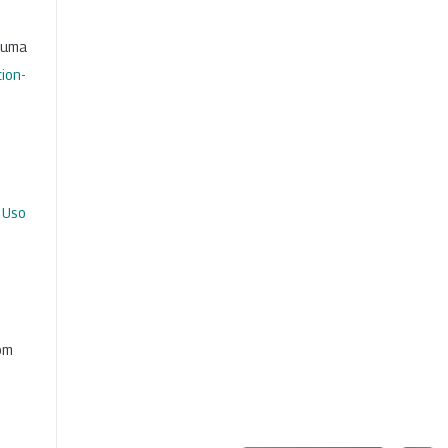
b uma
ion-
 Uso
com