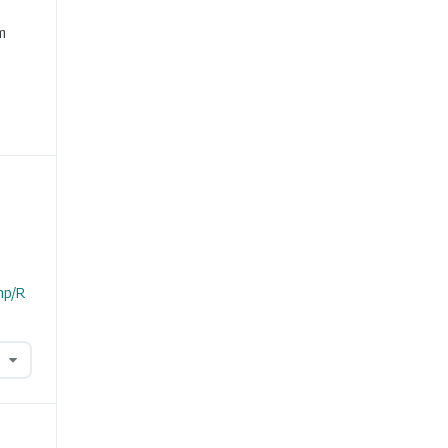
e
m
hp/R