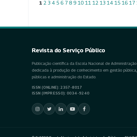
1
2
3
4
5
6
7
8
9
10
11
12
13
14
15
16
17
Revista do Serviço Público
Publicação científica da Escola Nacional de Administração 
dedicada à produção de conhecimento em gestão pública, 
públicas e administração do Estado.
ISSN (ONLINE): 2357-8017
ISSN (IMPRESSO): 0034-9240