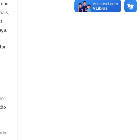
e não
iais,
as
nça.
tor
io
ção
cado