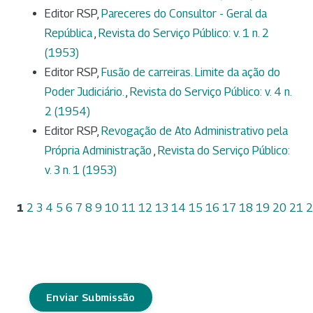
Editor RSP,
Pareceres do Consultor - Geral da
República
,
Revista do Serviço Público: v. 1 n. 2
(1953)
Editor RSP,
Fusão de carreiras. Limite da ação do
Poder Judiciário.
,
Revista do Serviço Público: v. 4 n.
2 (1954)
Editor RSP,
Revogação de Ato Administrativo pela
Própria Administração
,
Revista do Serviço Público:
v. 3 n. 1 (1953)
1
2
3
4
5
6
7
8
9
10
11
12
13
14
15
16
17
18
19
20
21
2
Enviar Submissão