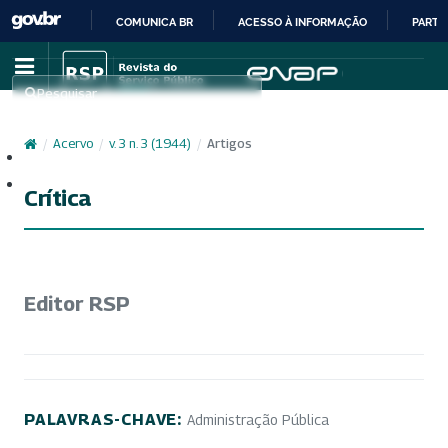
COMUNICA BR
ACESSO À INFORMAÇÃO
PARTI
IR
PARA
Pesquisar
O
CONTEÚDO
/
Acervo
/
v. 3 n. 3 (1944)
/
Artigos
Cadastro
Acesso
Crítica
Editor RSP
PALAVRAS-CHAVE:
Administração Pública