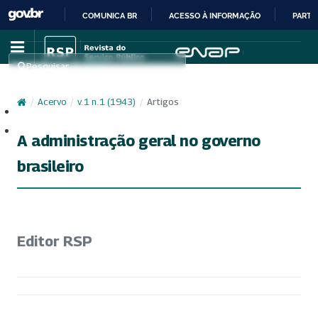
COMUNICA BR
ACESSO À INFORMAÇÃO
PARTI
IR
PARA
Pesquisar
O
CONTEÚDO
/
Acervo
/
v. 1 n. 1 (1943)
/
Artigos
Cadastro
Acesso
A administração geral no governo
brasileiro
Editor RSP