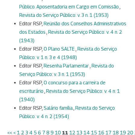
Público. Aposentadoria em Cargo em Comissão
,
Revista do Serviço Público: v. 3 n. 1 (1953)
Editor RSP,
Reünião dos Conselhos Administrativos
dos Estados
,
Revista do Serviço Público: v. 4 n. 2
(1943)
Editor RSP,
O Plano SALTE
,
Revista do Serviço
Público: v. 1 n. 3 e 4 (1948)
Editor RSP,
Resenha Parlamentar
,
Revista do
Serviço Público: v. 3 n. 1 (1953)
Editor RSP,
O concurso para a carreira de
escriturário
,
Revista do Serviço Público: v. 4 n. 1
(1940)
Editor RSP,
Salário família
,
Revista do Serviço
Público: v. 4 n. 2 (1954)
<<
<
1
2
3
4
5
6
7
8
9
10
11
12
13
14
15
16
17
18
19
20