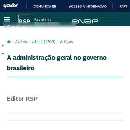
COMUNICA BR
ACESSO À INFORMAÇÃO
PARTI
IR
PARA
Pesquisar
O
CONTEÚDO
/
Acervo
/
v. 1 n. 1 (1943)
/
Artigos
Cadastro
Acesso
A administração geral no governo
brasileiro
Editor RSP