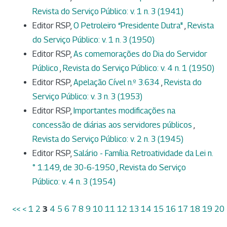
Revista do Serviço Público: v. 1 n. 3 (1941)
Editor RSP,
O Petroleiro “Presidente Dutra"
,
Revista
do Serviço Público: v. 1 n. 3 (1950)
Editor RSP,
As comemorações do Dia do Servidor
Público
,
Revista do Serviço Público: v. 4 n. 1 (1950)
Editor RSP,
Apelação Cível n.º 3.634
,
Revista do
Serviço Público: v. 3 n. 3 (1953)
Editor RSP,
Importantes modificações na
concessão de diárias aos servidores públicos
,
Revista do Serviço Público: v. 2 n. 3 (1945)
Editor RSP,
Salário - Família. Retroatividade da Lei n.
° 1.149, de 30-6-1950
,
Revista do Serviço
Público: v. 4 n. 3 (1954)
<<
<
1
2
3
4
5
6
7
8
9
10
11
12
13
14
15
16
17
18
19
20