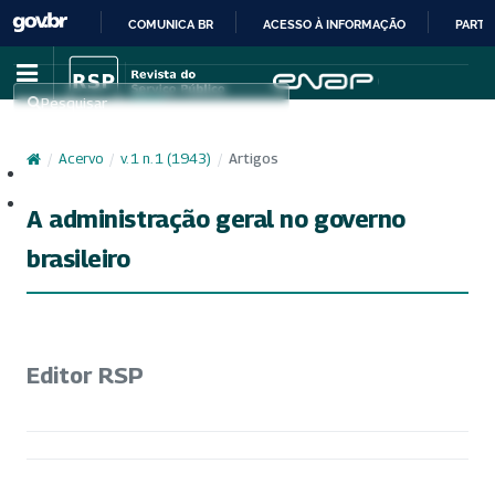
COMUNICA BR
ACESSO À INFORMAÇÃO
PARTI
IR
PARA
Pesquisar
O
CONTEÚDO
/
Acervo
/
v. 1 n. 1 (1943)
/
Artigos
Cadastro
Acesso
A administração geral no governo
brasileiro
Editor RSP