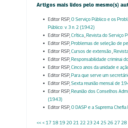
Artigos mais lidos pelo mesmo(s) au
Editor RSP,
O Serviço Público e os Pro
Público: v. 3 n. 2 (1942)
Editor RSP,
Crítica
,
Revista do Serviço Pú
Editor RSP,
Problemas de seleção de p
Editor RSP,
Cursos de extensão
,
Revista
Editor RSP,
Responsabilidade criminai d
Editor RSP,
Cinco anos da unidade e aç
Editor RSP,
Para que serve um secretár
Editor RSP,
Sexta reunião mensal de 1
Editor RSP,
Reunião dos Conselhos Admi
(1943)
Editor RSP,
O DASP e a Suprema Chefia 
<<
<
17
18
19
20
21
22
23
24
25
26
27
28