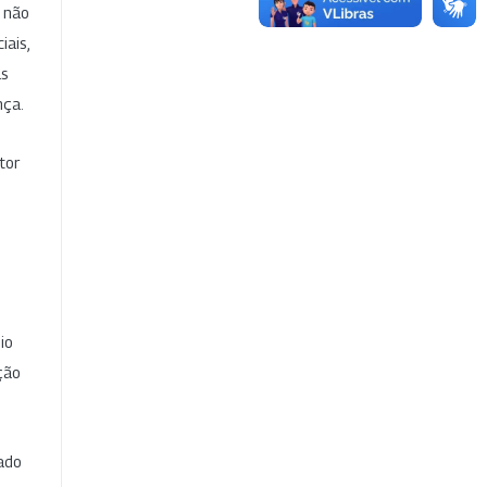
e não
iais,
as
nça.
tor
io
ção
cado