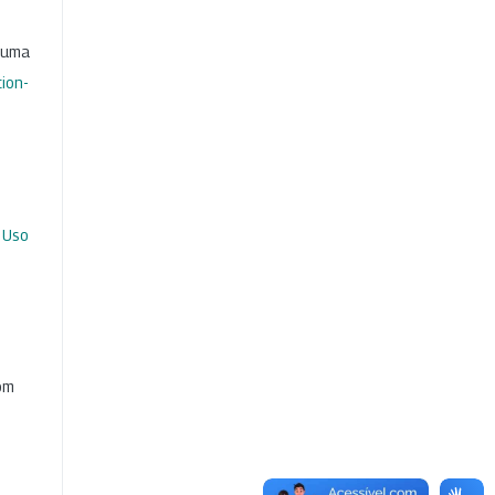
b uma
ion-
 Uso
com