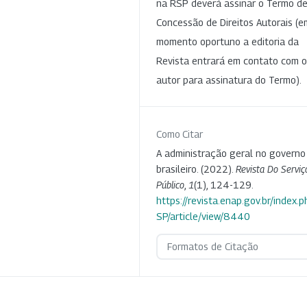
na RSP deverá assinar o Termo d
Concessão de Direitos Autorais (e
momento oportuno a editoria da
Revista entrará em contato com o
autor para assinatura do Termo).
Como Citar
A administração geral no governo
brasileiro. (2022).
Revista Do Serviç
Público
,
1
(1), 124-129.
https://revista.enap.gov.br/index.p
SP/article/view/8440
Formatos de Citação