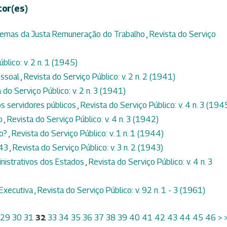
tor(es)
blemas da Justa Remuneração do Trabalho
,
Revista do Serviço
blico: v. 2 n. 1 (1945)
essoal
,
Revista do Serviço Público: v. 2 n. 2 (1941)
 do Serviço Público: v. 2 n. 3 (1941)
os servidores públicos
,
Revista do Serviço Público: v. 4 n. 3 (194
ão
,
Revista do Serviço Público: v. 4 n. 3 (1942)
io?
,
Revista do Serviço Público: v. 1 n. 1 (1944)
943
,
Revista do Serviço Público: v. 3 n. 2 (1943)
nistrativos dos Estados
,
Revista do Serviço Público: v. 4 n. 3
Executiva
,
Revista do Serviço Público: v. 92 n. 1 - 3 (1961)
29
30
31
32
33
34
35
36
37
38
39
40
41
42
43
44
45
46
>