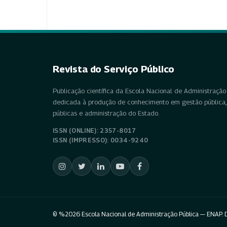
Revista do Serviço Público
Publicação científica da Escola Nacional de Administração 
dedicada à produção de conhecimento em gestão pública, 
públicas e administração do Estado.
ISSN (ONLINE): 2357-8017
ISSN (IMPRESSO): 0034-9240
© %2026 Escola Nacional de Administração Pública — ENAP. D