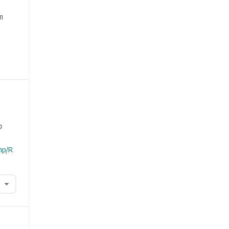
e
m
o
hp/R