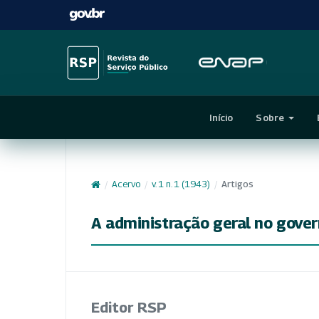
Início
Sobre
/
Acervo
/
v. 1 n. 1 (1943)
/
Artigos
A administração geral no govern
Editor RSP