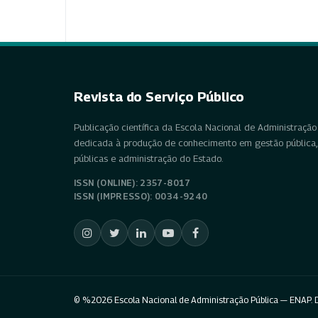
Revista do Serviço Público
Publicação científica da Escola Nacional de Administração 
dedicada à produção de conhecimento em gestão pública, 
públicas e administração do Estado.
ISSN (ONLINE): 2357-8017
ISSN (IMPRESSO): 0034-9240
© %2026 Escola Nacional de Administração Pública — ENAP. D