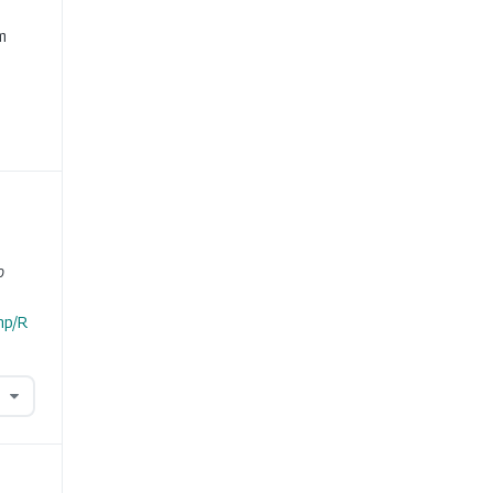
e
m
o
hp/R