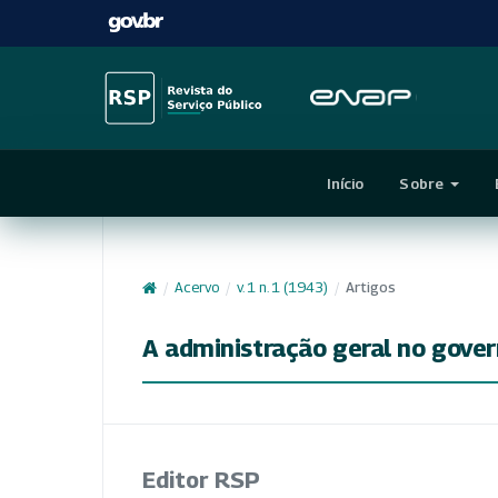
Início
Sobre
/
Acervo
/
v. 1 n. 1 (1943)
/
Artigos
A administração geral no govern
Editor RSP