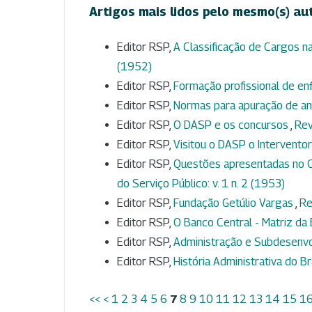
Artigos mais lidos pelo mesmo(s) au
Editor RSP,
A Classificação de Cargos 
(1952)
Editor RSP,
Formação profissional de e
Editor RSP,
Normas para apuração de an
Editor RSP,
O DASP e os concursos
,
Rev
Editor RSP,
Visitou o DASP o Intervento
Editor RSP,
Questões apresentadas no C
do Serviço Público: v. 1 n. 2 (1953)
Editor RSP,
Fundação Getúlio Vargas
,
Re
Editor RSP,
O Banco Central - Matriz da
Editor RSP,
Administração e Subdesenv
Editor RSP,
História Administrativa do Br
<<
<
1
2
3
4
5
6
7
8
9
10
11
12
13
14
15
1