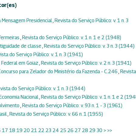
tor(es)
na Mensagem Presidencial
,
Revista do Serviço Público: v. 1 n. 3
nfermeiras
,
Revista do Serviço Público: v. 1 n. 1 e 2 (1948)
tiguidade de classe
,
Revista do Serviço Público: v. 3 n. 3 (1944)
ista do Serviço Público: v. 1 n. 3 (1941)
r Federal em Goiaz
,
Revista do Serviço Público: v. 2 n. 3 (1941)
oncurso para Zelador do Ministério da Fazenda - C.246
,
Revista
vista do Serviço Público: v. 1 n. 3 (1944)
 Economia Nacional
,
Revista do Serviço Público: v. 1 n. 1 e 2 (194
olvimento
,
Revista do Serviço Público: v. 93 n. 1 - 3 (1961)
asil
,
Revista do Serviço Público: v. 66 n. 1 (1955)
6
17
18
19
20
21
22
23
24
25
26
27
28
29
30
>
>>