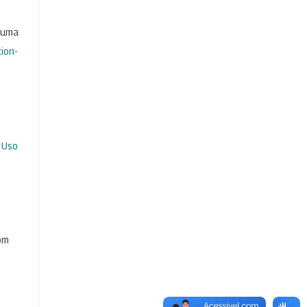
b uma
ion-
 Uso
com