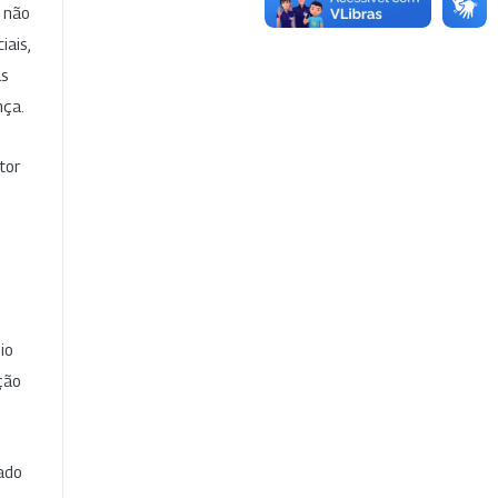
e não
iais,
as
nça.
tor
io
ção
cado