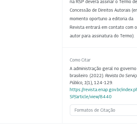
na RSP deverá assinar o Termo d
Concessão de Direitos Autorais (e
momento oportuno a editoria da
Revista entrará em contato com o
autor para assinatura do Termo).
Como Citar
A administração geral no governo
brasileiro. (2022).
Revista Do Serviç
Público
,
1
(1), 124-129.
https://revista.enap.gov.br/index.p
SP/article/view/8440
Formatos de Citação