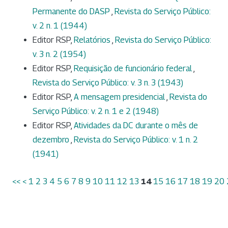
Permanente do DASP
,
Revista do Serviço Público:
v. 2 n. 1 (1944)
Editor RSP,
Relatórios
,
Revista do Serviço Público:
v. 3 n. 2 (1954)
Editor RSP,
Requisição de funcionário federal
,
Revista do Serviço Público: v. 3 n. 3 (1943)
Editor RSP,
A mensagem presidencial
,
Revista do
Serviço Público: v. 2 n. 1 e 2 (1948)
Editor RSP,
Atividades da DC durante o mês de
dezembro
,
Revista do Serviço Público: v. 1 n. 2
(1941)
<<
<
1
2
3
4
5
6
7
8
9
10
11
12
13
14
15
16
17
18
19
20