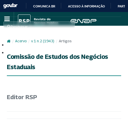
COMUNICA BR
ACESSO À INFORMAÇÃO
PARTI
IR
PARA
Pesquisar
O
CONTEÚDO
/
Acervo
/
v. 1 n. 2 (1943)
/
Artigos
Cadastro
Acesso
Comissão de Estudos dos Negócios
Estaduais
Editor RSP