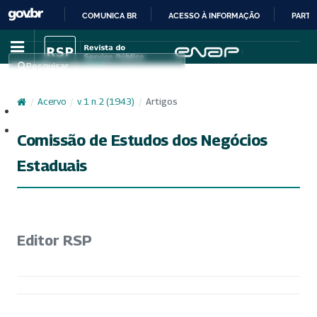
COMUNICA BR
ACESSO À INFORMAÇÃO
PARTI
IR
PARA
Pesquisar
O
CONTEÚDO
/
Acervo
/
v. 1 n. 2 (1943)
/
Artigos
Cadastro
Acesso
Comissão de Estudos dos Negócios
Estaduais
Editor RSP