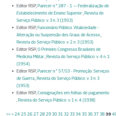
Editor RSP,
Parecer n.° 287 - 1 — Federalização de
Estabelecimento de Ensino Superior
,
Revista do
Serviço Público: v. 3 n. 3 (1953)
Editor RSP,
Funcionário Público. Vitaliciedade -
Alteração ou Suspensão dos Graus de Acesso
,
Revista do Serviço Público: v. 2 n. 3 (1953)
Editor RSP,
O Primeiro Congresso Brasileiro de
Medicina Militar
,
Revista do Serviço Público: v. 4 n. 1
(1954)
Editor RSP,
Parecer n.° 57/53 - Promoção. Serviços
de Guerra
,
Revista do Serviço Público: v. 3 n. 3
(1953)
Editor RSP,
Consignações em folhas de pagamento
,
Revista do Serviço Público: v. 1 n. 4 (1938)
<<
<
24
25
26
27
28
29
30
31
32
33
34
35
36
37
38
39
4