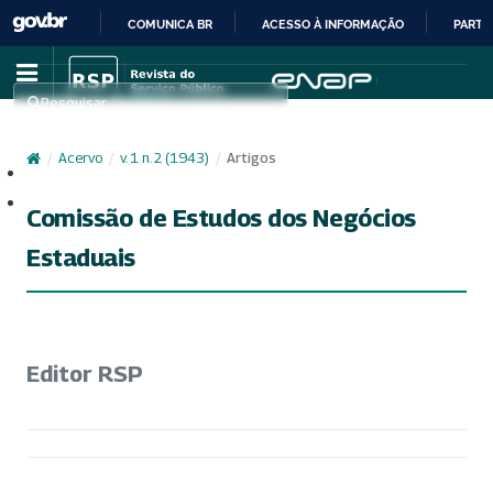
COMUNICA BR
ACESSO À INFORMAÇÃO
PARTI
IR
PARA
Pesquisar
O
CONTEÚDO
/
Acervo
/
v. 1 n. 2 (1943)
/
Artigos
Cadastro
Acesso
Comissão de Estudos dos Negócios
Estaduais
Editor RSP