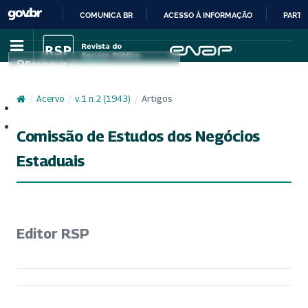
COMUNICA BR
ACESSO À INFORMAÇÃO
PARTI
IR
PARA
Pesquisar
O
CONTEÚDO
/
Acervo
/
v. 1 n. 2 (1943)
/
Artigos
Cadastro
Acesso
Comissão de Estudos dos Negócios
Estaduais
Editor RSP