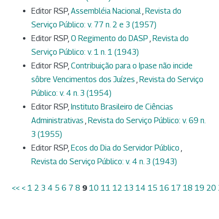
Editor RSP,
Assembléia Nacional
,
Revista do
Serviço Público: v. 77 n. 2 e 3 (1957)
Editor RSP,
O Regimento do DASP
,
Revista do
Serviço Público: v. 1 n. 1 (1943)
Editor RSP,
Contribuição para o Ipase não incide
sôbre Vencimentos dos Juízes
,
Revista do Serviço
Público: v. 4 n. 3 (1954)
Editor RSP,
Instituto Brasileiro de Ciências
Administrativas
,
Revista do Serviço Público: v. 69 n.
3 (1955)
Editor RSP,
Ecos do Dia do Servidor Público
,
Revista do Serviço Público: v. 4 n. 3 (1943)
<<
<
1
2
3
4
5
6
7
8
9
10
11
12
13
14
15
16
17
18
19
20