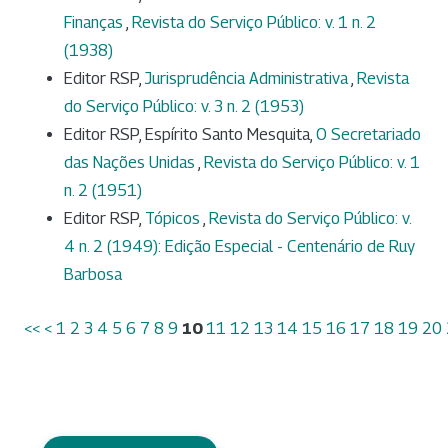
Finanças
,
Revista do Serviço Público: v. 1 n. 2
(1938)
Editor RSP,
Jurisprudência Administrativa
,
Revista
do Serviço Público: v. 3 n. 2 (1953)
Editor RSP, Espírito Santo Mesquita,
O Secretariado
das Nações Unidas
,
Revista do Serviço Público: v. 1
n. 2 (1951)
Editor RSP,
Tópicos
,
Revista do Serviço Público: v.
4 n. 2 (1949): Edição Especial - Centenário de Ruy
Barbosa
<<
<
1
2
3
4
5
6
7
8
9
10
11
12
13
14
15
16
17
18
19
20