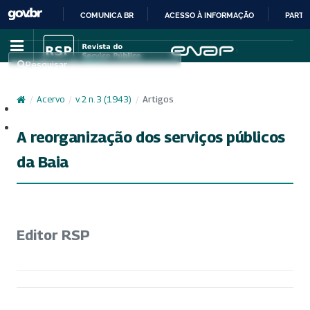
COMUNICA BR
ACESSO À INFORMAÇÃO
PARTI
IR
PARA
Pesquisar
O
CONTEÚDO
/
Acervo
/
v. 2 n. 3 (1943)
/
Artigos
Cadastro
Acesso
A reorganização dos serviços públicos
da Baia
Editor RSP