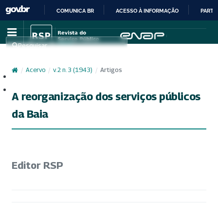
COMUNICA BR
ACESSO À INFORMAÇÃO
PARTI
IR
PARA
Pesquisar
O
CONTEÚDO
/
Acervo
/
v. 2 n. 3 (1943)
/
Artigos
Cadastro
Acesso
A reorganização dos serviços públicos
da Baia
Editor RSP