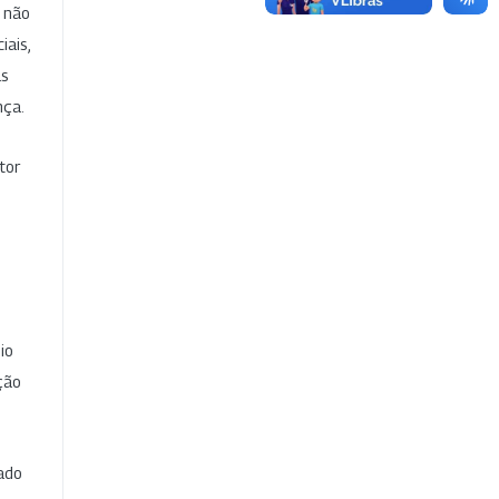
e não
iais,
as
nça.
tor
io
ção
cado