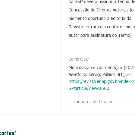
na RSP deverá assinar o Termo d
Concessão de Direitos Autorais (e
momento oportuno a editoria da
Revista entrará em contato com o
autor para assinatura do Termo).
Como Citar
Mobilização e coordenação. (2022
Revista Do Serviço Público
,
3
(1), 3-4.
https://revista.enap.gov.br/index.p
SP/article/view/8562
Formatos de Citação
tor(es)