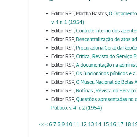
Editor RSP, Martha Bastos,
O Orçamento
v. 4 n. 1 (1954)
Editor RSP,
Controle interno dos agente
Editor RSP,
Descentralização de atos ad
Editor RSP,
Procuradoria Geral da Repúb
Editor RSP,
Crítica
,
Revista do Serviço Pú
Editor RSP,
A documentação na adminis
Editor RSP,
Os funcionários públicos e a
Editor RSP,
O Museu Nacional de Belas 
Editor RSP,
Notícias
,
Revista do Serviço 
Editor RSP,
Questões apresentadas no c
Público: v. 4 n. 2 (1954)
<<
<
6
7
8
9
10
11
12
13
14
15
16
17
18
1