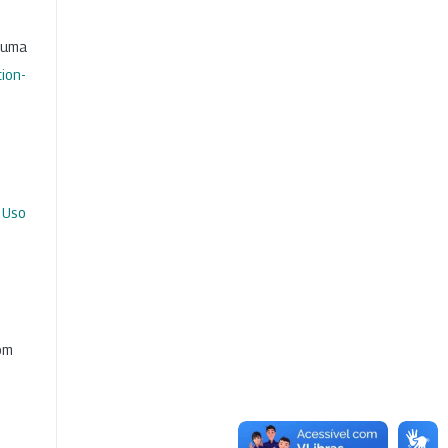
b uma
ion-
 Uso
com