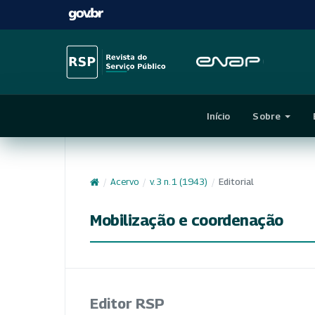
Início
Sobre
/
Acervo
/
v. 3 n. 1 (1943)
/
Editorial
Mobilização e coordenação
Editor RSP