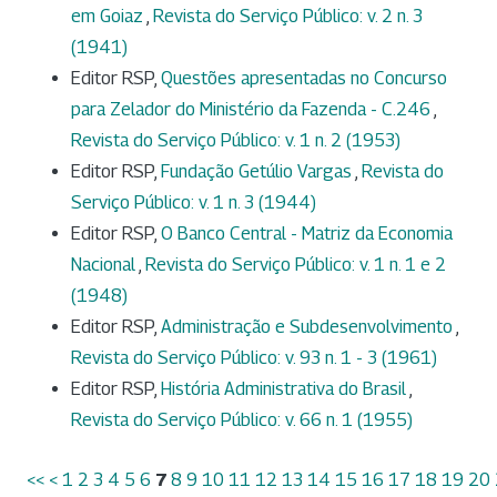
em Goiaz
,
Revista do Serviço Público: v. 2 n. 3
(1941)
Editor RSP,
Questões apresentadas no Concurso
para Zelador do Ministério da Fazenda - C.246
,
Revista do Serviço Público: v. 1 n. 2 (1953)
Editor RSP,
Fundação Getúlio Vargas
,
Revista do
Serviço Público: v. 1 n. 3 (1944)
Editor RSP,
O Banco Central - Matriz da Economia
Nacional
,
Revista do Serviço Público: v. 1 n. 1 e 2
(1948)
Editor RSP,
Administração e Subdesenvolvimento
,
Revista do Serviço Público: v. 93 n. 1 - 3 (1961)
Editor RSP,
História Administrativa do Brasil
,
Revista do Serviço Público: v. 66 n. 1 (1955)
<<
<
1
2
3
4
5
6
7
8
9
10
11
12
13
14
15
16
17
18
19
20