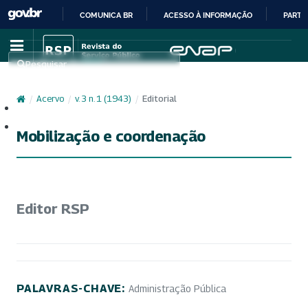
COMUNICA BR
ACESSO À INFORMAÇÃO
PARTI
IR
PARA
Pesquisar
O
CONTEÚDO
/
Acervo
/
v. 3 n. 1 (1943)
/
Editorial
Cadastro
Acesso
Mobilização e coordenação
Editor RSP
PALAVRAS-CHAVE:
Administração Pública