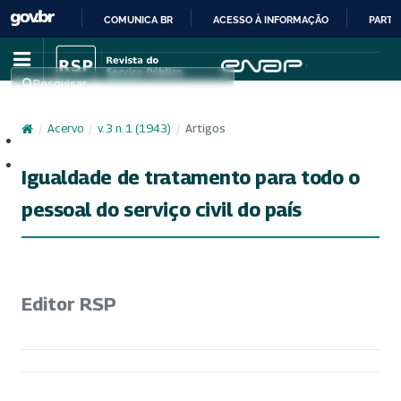
COMUNICA BR
ACESSO À INFORMAÇÃO
PARTI
IR
PARA
Pesquisar
O
CONTEÚDO
/
Acervo
/
v. 3 n. 1 (1943)
/
Artigos
Cadastro
Acesso
Igualdade de tratamento para todo o
pessoal do serviço civil do país
Editor RSP